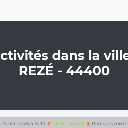
ctivités dans la ville
REZÉ - 44400
 14 avr. 2026 à 13:30
REZÉ - 44400
Parcours mixte
location_on
nature