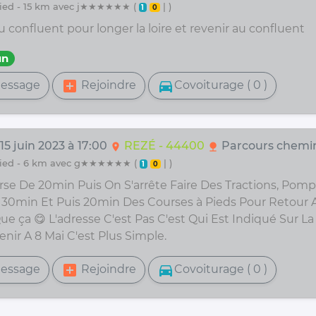
 pied - 15 km avec j★★★★★★ (
| )
1
0
 confluent pour longer la loire et revenir au confluent
un
add_box
directions_car
essage
Rejoindre
Covoiturage ( 0 )
 15 juin 2023 à 17:00
REZÉ - 44400
Parcours chemi
location_on
nature
 pied - 6 km avec g★★★★★★ (
| )
1
0
se De 20min Puis On S'arrête Faire Des Tractions, Pom
30min Et Puis 20min Des Courses à Pieds Pour Retour 
e ça 😋 L'adresse C'est Pas C'est Qui Est Indiqué Sur La 
nir A 8 Mai C'est Plus Simple.
add_box
directions_car
essage
Rejoindre
Covoiturage ( 0 )