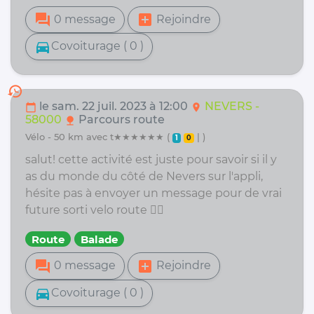
forum
add_box
0 message
Rejoindre
directions_car
Covoiturage ( 0 )
history
le sam. 22 juil. 2023 à 12:00
NEVERS -
calendar_today
location_on
58000
Parcours route
nature
vélo - 50 km avec t★★★★★★ (
| )
1
0
salut! cette activité est juste pour savoir si il y
as du monde du côté de Nevers sur l'appli,
hésite pas à envoyer un message pour de vrai
future sorti velo route 👌🏻
Route
Balade
forum
add_box
0 message
Rejoindre
directions_car
Covoiturage ( 0 )