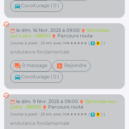
directions_car
Covoiturage ( 0 )
history
le dim. 16 févr. 2025 à 09:00
Sermoise-
calendar_today
location_on
sur-Loire - 58000
Parcours route
nature
course à pied - 23 km avec M★★★★★★ (
| )
3
0
endurance fondamentale
forum
add_box
0 message
Rejoindre
directions_car
Covoiturage ( 0 )
history
le dim. 9 févr. 2025 à 09:00
Sermoise-sur-
calendar_today
location_on
Loire - 58000
Parcours route
nature
course à pied - 23 km avec M★★★★★★ (
| )
3
0
endurance fondamentale