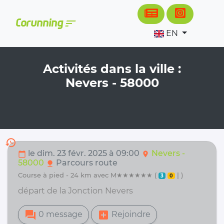
Cookies management panel
sort
Corunning
EN
Activités dans la ville :
Nevers - 58000
history
le dim. 23 févr. 2025 à 09:00
Nevers -
calendar_today
location_on
58000
Parcours route
nature
course à pied - 24 km avec M★★★★★★ (
| )
3
0
départ de la Jonction Nevers
forum
add_box
0 message
Rejoindre