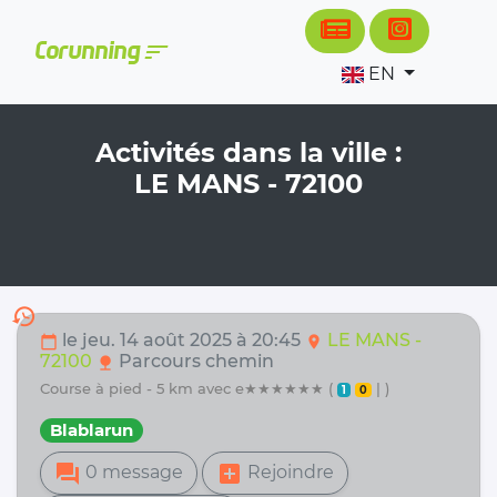
Cookies management panel
sort
Corunning
EN
Activités dans la ville :
LE MANS - 72100
history
le jeu. 14 août 2025 à 20:45
LE MANS -
calendar_today
location_on
72100
Parcours chemin
nature
course à pied - 5 km avec e★★★★★★ (
| )
1
0
Blablarun
forum
add_box
0 message
Rejoindre