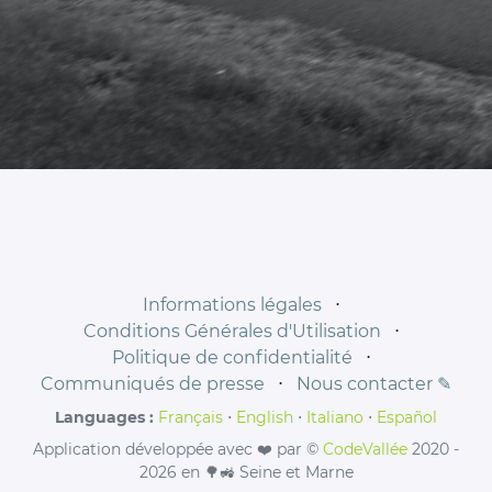
Informations légales
⋅
Conditions Générales d'Utilisation
⋅
Politique de confidentialité
⋅
Communiqués de presse
⋅
Nous contacter ✎
Languages :
Français
⋅
English
⋅
Italiano
⋅
Español
Application développée avec ❤️ par ©
CodeVallée
2020 -
2026 en 🌳🚜 Seine et Marne