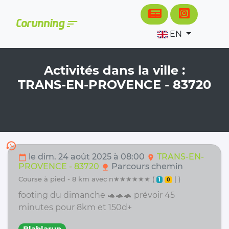
Cookies management panel
sort
Corunning
EN
Activités dans la ville :
TRANS-EN-PROVENCE - 83720
history
le dim. 24 août 2025 à 08:00
TRANS-EN-
calendar_today
location_on
PROVENCE - 83720
Parcours chemin
nature
course à pied - 8 km avec n★★★★★★ (
| )
1
0
footing du dimanche 🐢🐢🐢 prévoir 45
minutes pour 8km et 150d+
Blablarun