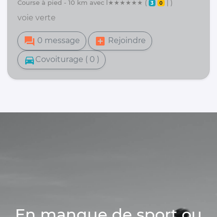
course à pied - 10 km avec l★★★★★★ (
| )
3
0
voie verte
forum
add_box
0 message
Rejoindre
directions_car
Covoiturage ( 0 )
En manque de sport ou