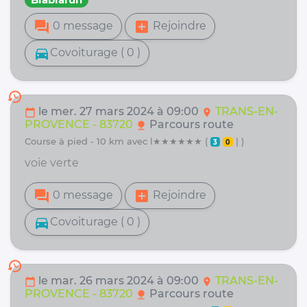
forum
add_box
0 message
Rejoindre
directions_car
Covoiturage ( 0 )
history
le mer. 27 mars 2024 à 09:00
TRANS-EN-
calendar_today
location_on
PROVENCE - 83720
Parcours route
nature
course à pied - 10 km avec l★★★★★★ (
| )
3
0
voie verte
forum
add_box
0 message
Rejoindre
directions_car
Covoiturage ( 0 )
history
le mar. 26 mars 2024 à 09:00
TRANS-EN-
calendar_today
location_on
PROVENCE - 83720
Parcours route
nature