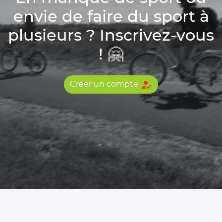
envie de faire du sport à
plusieurs ? Inscrivez-vous
! 🤗
how_to_reg
Créer un compte