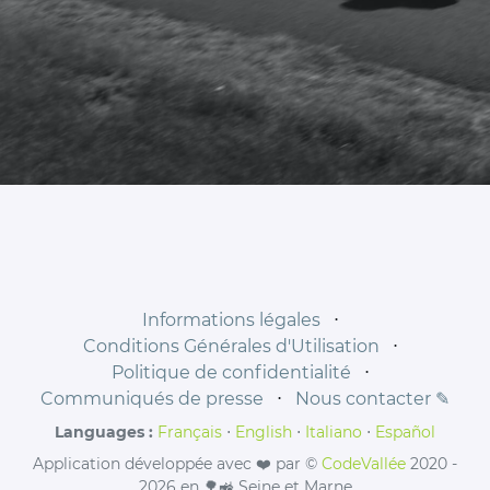
Informations légales
⋅
Conditions Générales d'Utilisation
⋅
Politique de confidentialité
⋅
Communiqués de presse
⋅
Nous contacter ✎
Languages :
Français
⋅
English
⋅
Italiano
⋅
Español
Application développée avec ❤️ par ©
CodeVallée
2020 -
2026 en 🌳🚜 Seine et Marne