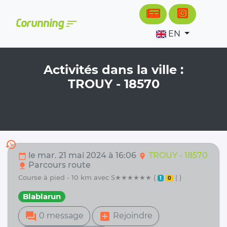
Cookies management panel
sort
Corunning
EN
Activités dans la ville :
TROUY - 18570
history
le mar. 21 mai 2024 à 16:06
TROUY - 18570
calendar_today
location_on
Parcours route
nature
course à pied - 10 km avec S★★★★★★ (
| )
1
0
Blablarun
forum
add_box
0 message
Rejoindre