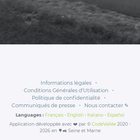
Informations légales
⋅
Conditions Générales d'Utilisation
⋅
Politique de confidentialité
⋅
Communiqués de presse
⋅
Nous contacter ✎
Languages :
Français
⋅
English
⋅
Italiano
⋅
Español
Application développée avec ❤️ par ©
CodeVallée
2020 -
2026 en 🌳🚜 Seine et Marne