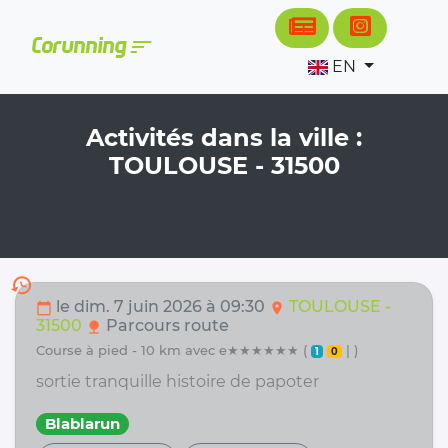
Cookies management panel
sort
Corunning
EN
Activités dans la ville :
TOULOUSE - 31500
history
le dim. 7 juin 2026 à 09:30
TOULOUSE -
calendar_today
location_on
31500
Parcours route
nature
course à pied - 10 km avec e★★★★★★ (
| )
1
0
sortie tranquille histoire de papoter
Blablarun