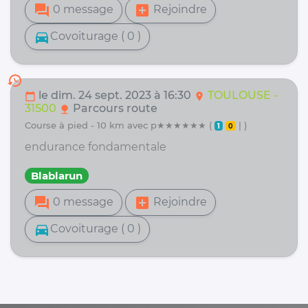
forum
add_box
0 message
Rejoindre
directions_car
Covoiturage ( 0 )
history
le dim. 24 sept. 2023 à 16:30
TOULOUSE -
calendar_today
location_on
31500
Parcours route
nature
course à pied - 10 km avec p★★★★★★ (
| )
1
0
endurance fondamentale
Blablarun
forum
add_box
0 message
Rejoindre
directions_car
Covoiturage ( 0 )