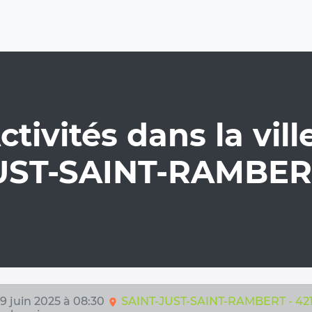
ctivités dans la ville
UST-SAINT-RAMBERT
 9 juin 2025 à 08:30
SAINT-JUST-SAINT-RAMBERT - 42
location_on