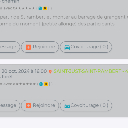
s chemin
3 km avec t★★★★★★ (
| )
1
0
 partir de St rambert et monter au barrage de grangent 
 forme du moment (petite allonge) des participants
add_box
directions_car
essage
Rejoindre
Covoiturage ( 0 )
 20 oct. 2024 à 16:00
SAINT-JUST-SAINT-RAMBERT - 
location_on
 forêt
15 km avec a★★★★★★ (
| )
1
0
add_box
directions_car
essage
Rejoindre
Covoiturage ( 0 )