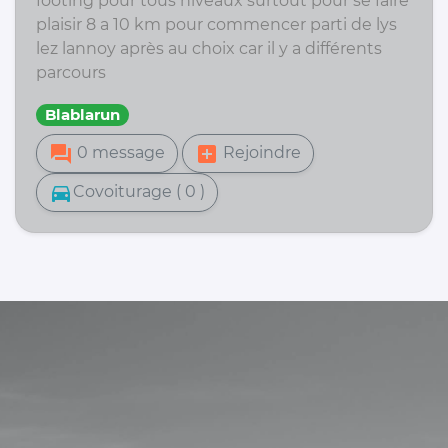
footing pour tous niveaux surtout pour se faire
plaisir 8 a 10 km pour commencer parti de lys
lez lannoy après au choix car il y a différents
parcours
Blablarun
forum
add_box
0 message
Rejoindre
directions_car
Covoiturage ( 0 )