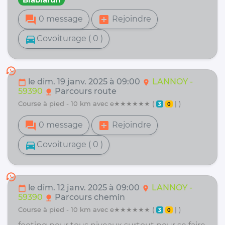
forum
add_box
0 message
Rejoindre
directions_car
Covoiturage ( 0 )
history
le dim. 19 janv. 2025 à 09:00
LANNOY -
calendar_today
location_on
59390
Parcours route
nature
course à pied - 10 km avec e★★★★★★ (
| )
3
0
forum
add_box
0 message
Rejoindre
directions_car
Covoiturage ( 0 )
history
le dim. 12 janv. 2025 à 09:00
LANNOY -
calendar_today
location_on
59390
Parcours chemin
nature
course à pied - 10 km avec e★★★★★★ (
| )
3
0