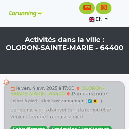
Cookies management panel
sort
Corunning
EN
Activités dans la ville :
OLORON-SAINTE-MARIE - 64400
history
le ven. 4 avr. 2025 à 17:00
OLORON-
calendar_today
location_on
SAINTE-MARIE - 64400
Parcours route
nature
course à pied - 6 km avec a★★★★★★ (
| )
2
0
bonjour je viens d'arriver dans la région et je
veux reprendre la course à pied
Echauffement
Patrimoine / Architecture