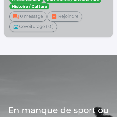
Histoire / Culture
forum
add_box
0 message
Rejoindre
directions_car
Covoiturage ( 0 )
En manque de sport ou