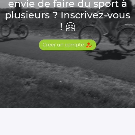
envie de faire du sport à
plusieurs ? Inscrivez-vous
! 🤗
how_to_reg
Créer un compte