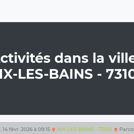
ctivités dans la ville
IX-LES-BAINS - 731
 14 févr. 2026 à 09:15
AIX-LES-BAINS - 73100
Parco
location_on
nature