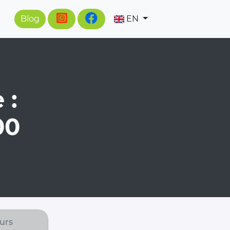
Blog
EN
 :
00
urs