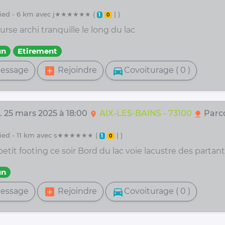
 pied - 6 km avec j★★★★★★ (
| )
1
0
urse archi tranquille le long du lac
un
Etirement
add_box
directions_car
essage
Rejoindre
Covoiturage ( 0 )
. 25 mars 2025 à 18:00
AIX-LES-BAINS - 73100
Parc
location_on
nature
 pied - 11 km avec s★★★★★★ (
| )
1
0
etit footing ce soir Bord du lac voie lacustre des partant
un
add_box
directions_car
essage
Rejoindre
Covoiturage ( 0 )