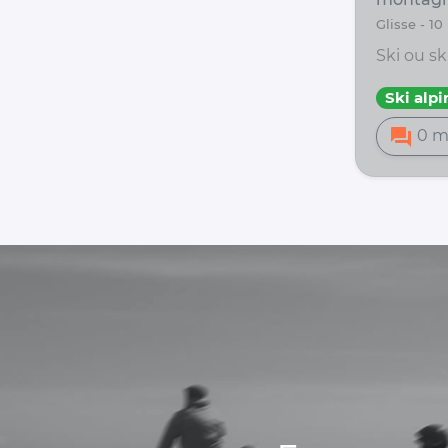
glisse -
Ski ou sk
Ski alpi
forum
0 m