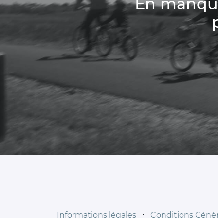
En manque 
Informations légales
⋅
Conditions Généra