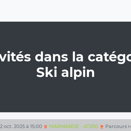
vités dans la catégo
Ski alpin
 2 oct. 2025 à 15:00
MARMANDE - 47200
Parcours r
location_on
nature