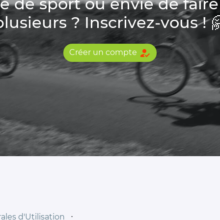
de sport ou envie de faire
plusieurs ? Inscrivez-vous ! 
how_to_reg
Créer un compte
les d'Utilisation
⋅