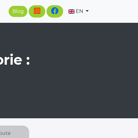
Blog
EN
rie :
oute