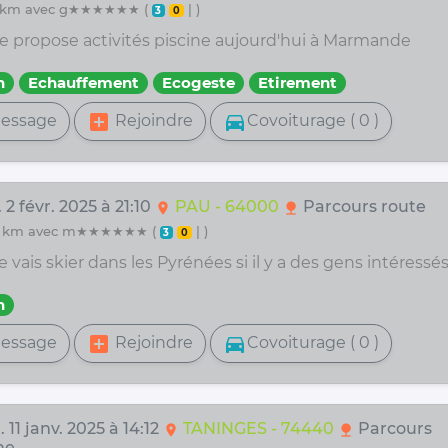
 10 km avec g★★★★★★ (
| )
3
0
je propose activités piscine aujourd'hui à Marmande
n
Echauffement
Ecogeste
Etirement
add_box
directions_car
essage
Rejoindre
Covoiturage ( 0 )
 2 févr. 2025 à 21:10
PAU - 64000
Parcours route
location_on
nature
 80 km avec m★★★★★★ (
| )
3
0
 vais skier dans les Pyrénées si il y a des gens intéressé
n
add_box
directions_car
essage
Rejoindre
Covoiturage ( 0 )
 11 janv. 2025 à 14:12
TANINGES - 74440
Parcours
location_on
nature
ne