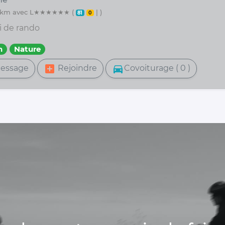
 10 km avec L★★★★★★ (
| )
81
0
i de rando
n
Nature
add_box
directions_car
essage
Rejoindre
Covoiturage ( 0 )