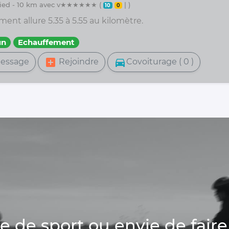
 pied - 10 km avec v★★★★★★ (
| )
10
0
ent allure 5.35 à 5.55 au kilomètre.
un
Echauffement
add_box
directions_car
essage
Rejoindre
Covoiturage ( 0 )
de sport ou envie de faire