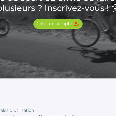
plusieurs ? Inscrivez-vous ! 
how_to_reg
Créer un compte
les d'Utilisation
⋅