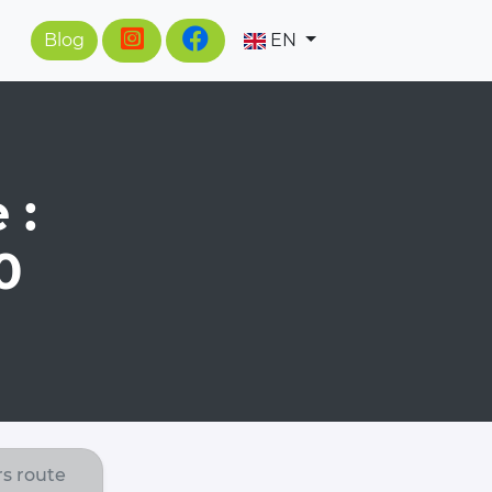
Blog
EN
 :
0
s route