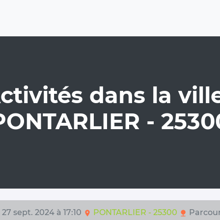
ctivités dans la ville
PONTARLIER - 2530
 27 sept. 2024 à 17:10
PONTARLIER - 25300
Parcour
location_on
nature