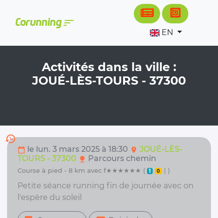
Cookies management panel
sort
Corunning
EN
Activités dans la ville :
JOUÉ-LÈS-TOURS - 37300
history
le lun. 3 mars 2025 à 18:30
JOUÉ-LÈS-
calendar_today
location_on
TOURS - 37300
Parcours chemin
nature
course à pied - 8 km avec f★★★★★★ (
| )
1
0
Petite séance running fin de journée avec on
l'espère du soleil