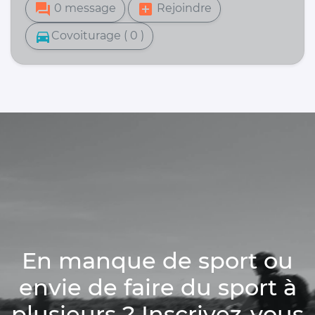
forum
add_box
0 message
Rejoindre
directions_car
Covoiturage ( 0 )
En manque de sport ou
envie de faire du sport à
plusieurs ? Inscrivez-vous