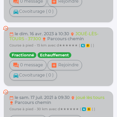
forum
add_box
0 message
Rejoindre
directions_car
Covoiturage ( 0 )
history
le dim. 16 avr. 2023 à 10:30
JOUÉ-LÈS-
calendar_today
location_on
TOURS - 37300
Parcours chemin
nature
course à pied - 15 km avec d★★★★★★ (
| )
4
0
Fractionné
Echauffement
forum
add_box
0 message
Rejoindre
directions_car
Covoiturage ( 0 )
history
le sam. 17 juil. 2021 à 09:30
joué lès tours
calendar_today
location_on
Parcours chemin
nature
course à pied - 30 km avec d★★★★★★ (
| )
4
0