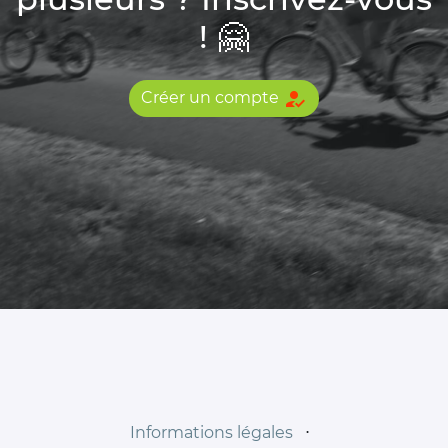
! 🤗
how_to_reg
Créer un compte
Informations légales
⋅