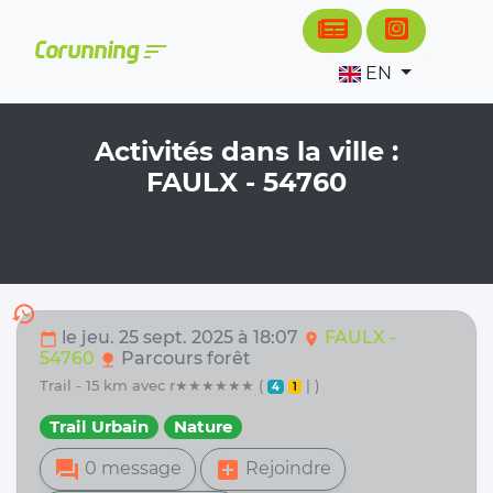
Cookies management panel
sort
Corunning
EN
Activités dans la ville :
FAULX - 54760
history
le jeu. 25 sept. 2025 à 18:07
FAULX -
calendar_today
location_on
54760
Parcours forêt
nature
trail - 15 km avec r★★★★★★ (
| )
4
1
Trail Urbain
Nature
forum
add_box
0 message
Rejoindre