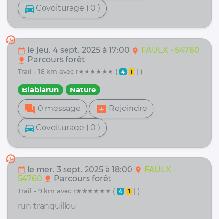
directions_car
Covoiturage ( 0 )
history
le jeu. 4 sept. 2025 à 17:00
FAULX - 54760
calendar_today
location_on
Parcours forêt
nature
trail - 18 km avec r★★★★★★ (
| )
4
1
Blablarun
Nature
forum
add_box
0 message
Rejoindre
directions_car
Covoiturage ( 0 )
history
le mer. 3 sept. 2025 à 18:00
FAULX -
calendar_today
location_on
54760
Parcours forêt
nature
trail - 9 km avec r★★★★★★ (
| )
4
1
run tranquillou