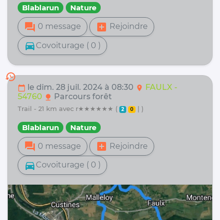
Blablarun
Nature
forum
add_box
0 message
Rejoindre
directions_car
Covoiturage ( 0 )
history
le dim. 28 juil. 2024 à 08:30
FAULX -
calendar_today
location_on
54760
Parcours forêt
nature
trail - 21 km avec r★★★★★★ (
| )
2
0
Blablarun
Nature
forum
add_box
0 message
Rejoindre
directions_car
Covoiturage ( 0 )