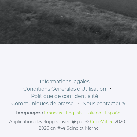
Informations légales
⋅
Conditions Générales d'Utilisation
⋅
Politique de confidentialité
⋅
Communiqués de presse
⋅
Nous contacter ✎
Languages :
Français
⋅
English
⋅
Italiano
⋅
Español
Application développée avec ❤️ par ©
CodeVallée
2020 -
2026 en 🌳🚜 Seine et Marne