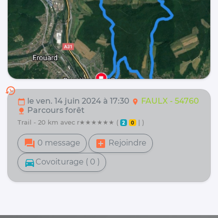
history
le ven. 14 juin 2024 à 17:30
FAULX - 54760
calendar_today
location_on
Parcours forêt
nature
trail - 20 km avec r★★★★★★ (
| )
2
0
forum
add_box
0 message
Rejoindre
directions_car
Covoiturage ( 0 )