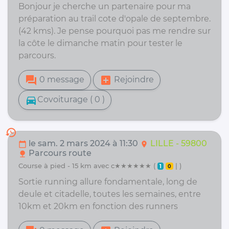
Bonjour je cherche un partenaire pour ma
préparation au trail cote d'opale de septembre.
(42 kms). Je pense pourquoi pas me rendre sur
la côte le dimanche matin pour tester le
parcours.
forum
add_box
0 message
Rejoindre
directions_car
Covoiturage ( 0 )
history
le sam. 2 mars 2024 à 11:30
LILLE - 59800
calendar_today
location_on
Parcours route
nature
course à pied - 15 km avec c★★★★★★ (
| )
1
0
Sortie running allure fondamentale, long de
deule et citadelle, toutes les semaines, entre
10km et 20km en fonction des runners