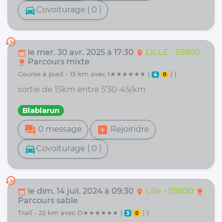
directions_car
Covoiturage ( 0 )
history
le mer. 30 avr. 2025 à 17:30
LILLE - 59800
calendar_today
location_on
Parcours mixte
nature
course à pied - 15 km avec t★★★★★★ (
| )
4
0
sortie de 15km entre 5'30-45/km
Blablarun
forum
add_box
0 message
Rejoindre
directions_car
Covoiturage ( 0 )
history
le dim. 14 juil. 2024 à 09:30
Lille - 59800
calendar_today
location_on
nature
Parcours sable
trail - 22 km avec D★★★★★★ (
| )
3
0