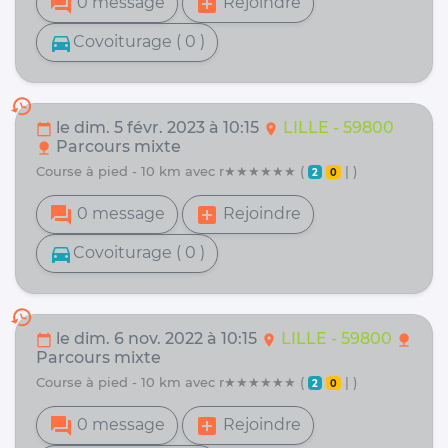
forum
add_box
0 message
Rejoindre
directions_car
Covoiturage ( 0 )
history
le dim. 5 févr. 2023 à 10:15
LILLE - 59800
calendar_today
location_on
Parcours mixte
nature
course à pied - 10 km avec r★★★★★★ (
| )
2
0
forum
add_box
0 message
Rejoindre
directions_car
Covoiturage ( 0 )
history
le dim. 6 nov. 2022 à 10:15
LILLE - 59800
calendar_today
location_on
nature
Parcours mixte
course à pied - 10 km avec r★★★★★★ (
| )
2
0
forum
add_box
0 message
Rejoindre