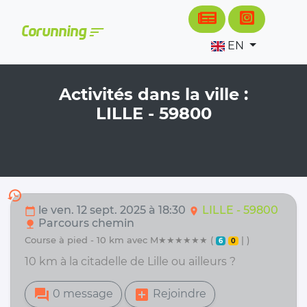
Cookies management panel
sort
Corunning
EN
Activités dans la ville :
LILLE - 59800
history
le ven. 12 sept. 2025 à 18:30
LILLE - 59800
calendar_today
location_on
Parcours chemin
nature
course à pied - 10 km avec M★★★★★★ (
| )
6
0
10 km à la citadelle de Lille ou ailleurs ?
forum
add_box
0 message
Rejoindre