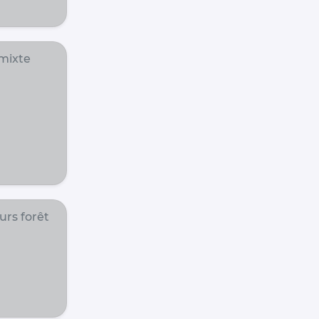
mixte
rs forêt