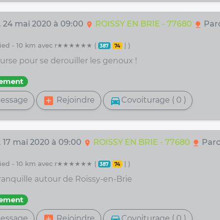
. 24 mai 2020 à 09:00
ROISSY EN BRIE - 77680
Par
location_on
nature
 pied - 10 km avec r★★★★★★ (
| )
387
74
urse pour se derouiller les genoux !
fement
add_box
directions_car
essage
Rejoindre
Covoiturage ( 0 )
. 17 mai 2020 à 09:00
ROISSY EN BRIE - 77680
Parc
location_on
nature
 pied - 10 km avec r★★★★★★ (
| )
387
74
ranquille autour de Roissy-en-Brie
fement
add_box
directions_car
essage
Rejoindre
Covoiturage ( 0 )