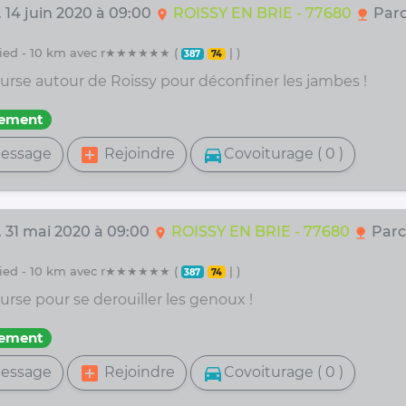
. 14 juin 2020 à 09:00
ROISSY EN BRIE - 77680
Parc
location_on
nature
 pied - 10 km avec r★★★★★★ (
| )
387
74
ourse autour de Roissy pour déconfiner les jambes !
fement
add_box
directions_car
essage
Rejoindre
Covoiturage ( 0 )
. 31 mai 2020 à 09:00
ROISSY EN BRIE - 77680
Parc
location_on
nature
 pied - 10 km avec r★★★★★★ (
| )
387
74
urse pour se derouiller les genoux !
fement
add_box
directions_car
essage
Rejoindre
Covoiturage ( 0 )