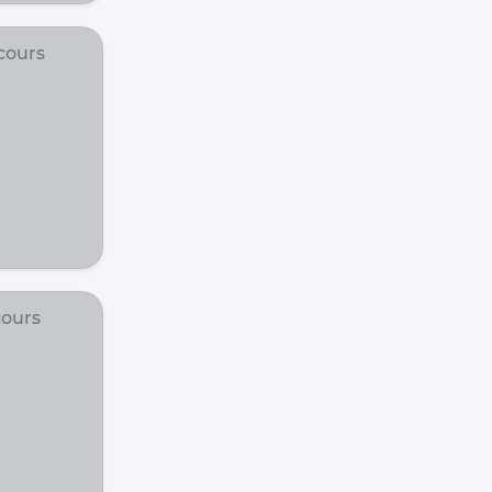
cours
ours