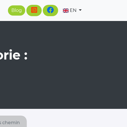
Blog
EN
rie :
s chemin