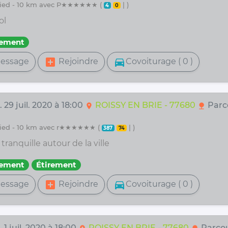
 pied - 10 km avec P★★★★★★ (
| )
4
0
ol
fement
add_box
directions_car
essage
Rejoindre
Covoiturage ( 0 )
 29 juil. 2020 à 18:00
ROISSY EN BRIE - 77680
Parc
location_on
nature
 pied - 10 km avec r★★★★★★ (
| )
387
74
 tranquille autour de la ville
fement
Étirement
add_box
directions_car
essage
Rejoindre
Covoiturage ( 0 )
 1 juil. 2020 à 18:00
ROISSY EN BRIE - 77680
Parcou