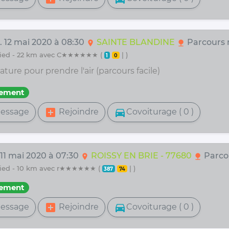
. 12 mai 2020 à 08:30
SAINTE BLANDINE
Parcours 
location_on
nature
 pied - 22 km avec C★★★★★★ (
| )
1
0
ture pour prendre l'air (parcours facile)
fement
add_box
directions_car
essage
Rejoindre
Covoiturage ( 0 )
 11 mai 2020 à 07:30
ROISSY EN BRIE - 77680
Parcou
location_on
nature
 pied - 10 km avec r★★★★★★ (
| )
387
74
fement
add_box
directions_car
essage
Rejoindre
Covoiturage ( 0 )