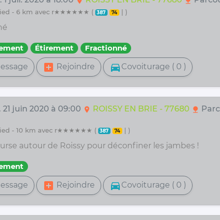
location_on
nature
 pied - 6 km avec r★★★★★★ (
| )
387
74
né
fement
Étirement
Fractionné
add_box
directions_car
essage
Rejoindre
Covoiturage ( 0 )
 21 juin 2020 à 09:00
ROISSY EN BRIE - 77680
Parc
location_on
nature
 pied - 10 km avec r★★★★★★ (
| )
387
74
ourse autour de Roissy pour déconfiner les jambes !
fement
add_box
directions_car
essage
Rejoindre
Covoiturage ( 0 )