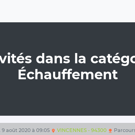
vités dans la catégo
Échauffement
. 9 août 2020 à 09:05
VINCENNES - 94300
Parcour
location_on
nature