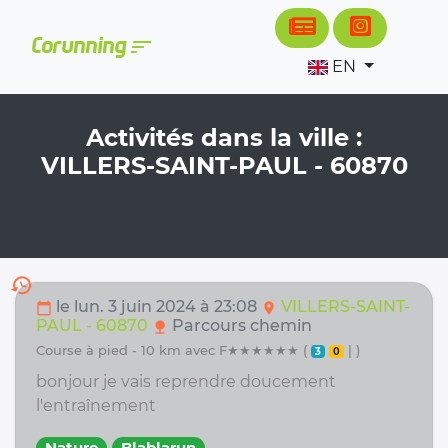
Cookies management panel
sort
Corunning
EN
Activités dans la ville :
VILLERS-SAINT-PAUL - 60870
history
le lun. 3 juin 2024 à 23:08
VILLERS-SAINT-
calendar_today
location_on
PAUL - 60870
Parcours chemin
nature
course à pied - 10 km avec F★★★★★★ (
| )
3
0
bonjour je vais reprendre doucement
l'entraînement
Nature
Blablarun