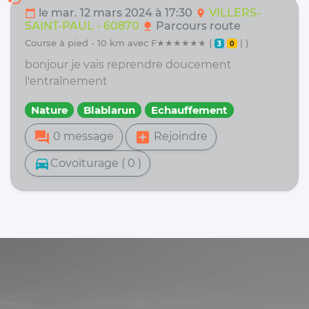
le mar. 12 mars 2024 à 17:30
VILLERS-
calendar_today
location_on
SAINT-PAUL - 60870
Parcours route
nature
course à pied - 10 km avec F★★★★★★ (
| )
3
0
bonjour je vais reprendre doucement
l'entraînement
Nature
Blablarun
Echauffement
forum
add_box
0 message
Rejoindre
directions_car
Covoiturage ( 0 )