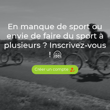
En manque de sport ou
envie de faire du sport à
plusieurs ? Inscrivez-vous
! 🤗
how_to_reg
Créer un compte