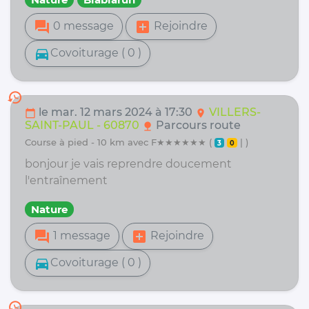
forum
add_box
0 message
Rejoindre
directions_car
Covoiturage ( 0 )
history
le mar. 12 mars 2024 à 17:30
VILLERS-
calendar_today
location_on
SAINT-PAUL - 60870
Parcours route
nature
course à pied - 10 km avec F★★★★★★ (
| )
3
0
bonjour je vais reprendre doucement
l'entraînement
Nature
forum
add_box
1 message
Rejoindre
directions_car
Covoiturage ( 0 )
history