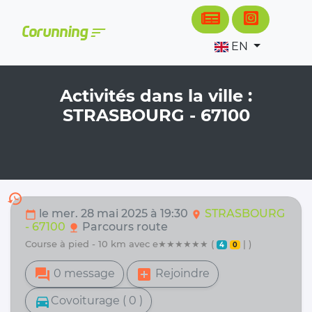
Cookies management panel
sort
Corunning
EN
Activités dans la ville :
STRASBOURG - 67100
history
le mer. 28 mai 2025 à 19:30
STRASBOURG
calendar_today
location_on
- 67100
Parcours route
nature
course à pied - 10 km avec e★★★★★★ (
| )
4
0
forum
add_box
0 message
Rejoindre
directions_car
Covoiturage ( 0 )