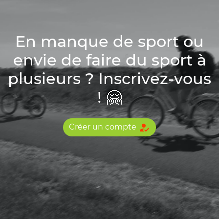
En manque de sport ou
envie de faire du sport à
plusieurs ? Inscrivez-vous
! 🤗
how_to_reg
Créer un compte