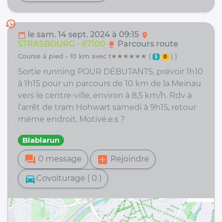
history
le sam. 14 sept. 2024 à 09:15
calendar_today
location_on
STRASBOURG - 67100
Parcours route
nature
course à pied - 10 km avec t★★★★★★ (
| )
5
0
Sortie running POUR DÉBUTANTS, prévoir 1h10
à 1h15 pour un parcours de 10 km de la Meinau
vers le centre-ville, environ à 8,5 km/h. Rdv à
l’arrêt de tram Hohwart samedi à 9h15, retour
même endroit. Motivé.e.s ?
Blablarun
forum
add_box
0 message
Rejoindre
directions_car
Covoiturage ( 0 )