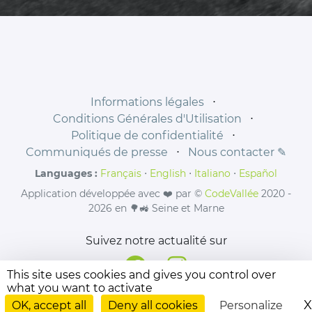
Informations légales
⋅
Conditions Générales d'Utilisation
⋅
Politique de confidentialité
⋅
Communiqués de presse
⋅
Nous contacter ✎
Languages :
Français
⋅
English
⋅
Italiano
⋅
Español
Application développée avec ❤️ par ©
CodeVallée
2020 -
2026 en 🌳🚜 Seine et Marne
Suivez notre actualité sur
This site uses cookies and gives you control over
what you want to activate
X
OK, accept all
Deny all cookies
Personalize