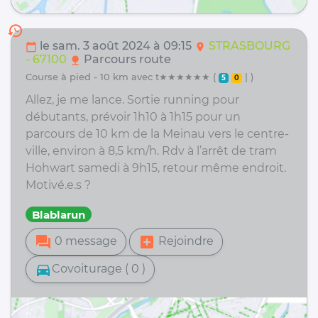
history
le sam. 3 août 2024 à 09:15
STRASBOURG
calendar_today
location_on
- 67100
Parcours route
nature
course à pied - 10 km avec t★★★★★★ (
| )
5
0
Allez, je me lance. Sortie running pour
débutants, prévoir 1h10 à 1h15 pour un
parcours de 10 km de la Meinau vers le centre-
ville, environ à 8,5 km/h. Rdv à l’arrêt de tram
Hohwart samedi à 9h15, retour même endroit.
Motivé.e.s ?
Blablarun
forum
add_box
0 message
Rejoindre
directions_car
Covoiturage ( 0 )