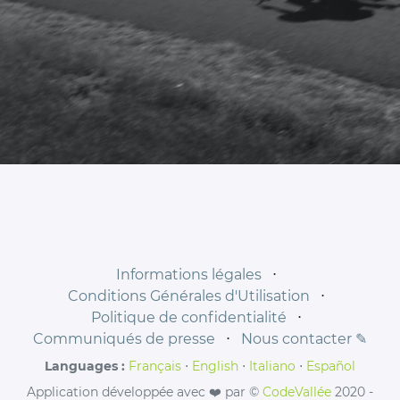
Informations légales
⋅
Conditions Générales d'Utilisation
⋅
Politique de confidentialité
⋅
Communiqués de presse
⋅
Nous contacter ✎
Languages :
Français
⋅
English
⋅
Italiano
⋅
Español
Application développée avec ❤️ par ©
CodeVallée
2020 -