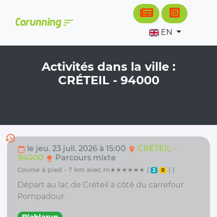
Cookies management panel
sort
Corunning
EN
Activités dans la ville :
CRÉTEIL - 94000
history
le jeu. 23 juil. 2026 à 15:00
CRÉTEIL -
calendar_today
location_on
94000
Parcours mixte
nature
course à pied - 7 km avec m★★★★★★ (
| )
2
0
Départ au lac de Créteil à côté du carrefour
Pompadour
Blablarun