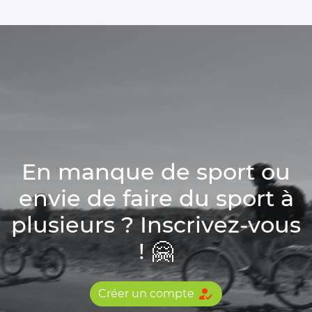
En manque de sport ou
envie de faire du sport à
plusieurs ? Inscrivez-vous
! 🤗
how_to_reg
Créer un compte