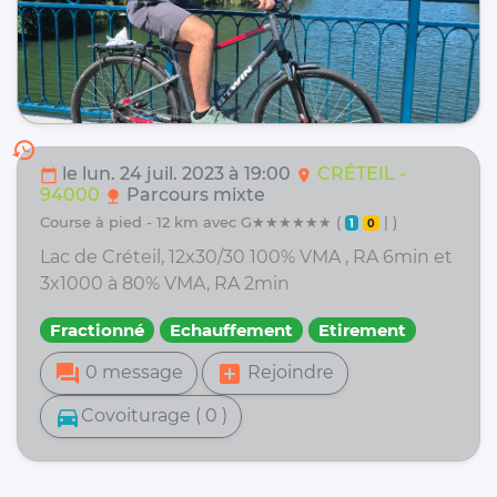
history
le lun. 24 juil. 2023 à 19:00
CRÉTEIL -
calendar_today
location_on
94000
Parcours mixte
nature
course à pied - 12 km avec G★★★★★★ (
| )
1
0
Lac de Créteil, 12x30/30 100% VMA , RA 6min et
3x1000 à 80% VMA, RA 2min
Fractionné
Echauffement
Etirement
forum
add_box
0 message
Rejoindre
directions_car
Covoiturage ( 0 )