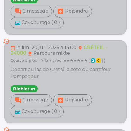
forum
add_box
0 message
Rejoindre
directions_car
Covoiturage ( 0 )
history
le lun. 20 juil. 2026 à 15:00
CRÉTEIL -
calendar_today
location_on
94000
Parcours mixte
nature
course à pied - 7 km avec m★★★★★★ (
| )
2
0
Départ au lac de Créteil à côté du carrefour
Pompadour
Blablarun
forum
add_box
0 message
Rejoindre
directions_car
Covoiturage ( 0 )
history