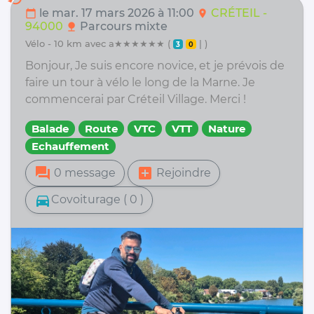
le mar. 17 mars 2026 à 11:00
CRÉTEIL -
calendar_today
location_on
94000
Parcours mixte
nature
vélo - 10 km avec a★★★★★★ (
| )
3
0
Bonjour, Je suis encore novice, et je prévois de
faire un tour à vélo le long de la Marne. Je
commencerai par Créteil Village. Merci !
Balade
Route
VTC
VTT
Nature
Echauffement
forum
add_box
0 message
Rejoindre
directions_car
Covoiturage ( 0 )