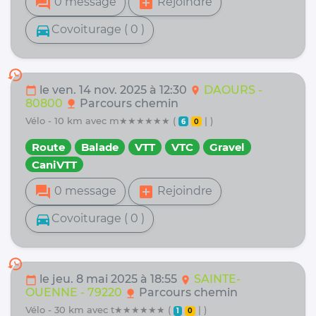
forum
add_box
0 message
Rejoindre
directions_car
Covoiturage ( 0 )
history
le ven. 14 nov. 2025 à 12:30
DAOURS -
calendar_today
location_on
80800
Parcours chemin
nature
vélo - 10 km avec m★★★★★★ (
| )
6
0
Route
Balade
VTT
VTC
Gravel
CaniVTT
forum
add_box
0 message
Rejoindre
directions_car
Covoiturage ( 0 )
history
le jeu. 8 mai 2025 à 18:55
SAINTE-
calendar_today
location_on
OUENNE - 79220
Parcours chemin
nature
vélo - 30 km avec t★★★★★★ (
| )
1
0