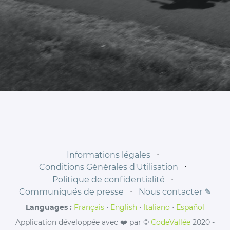
Informations légales
⋅
Conditions Générales d'Utilisation
⋅
Politique de confidentialité
⋅
Communiqués de presse
⋅
Nous contacter ✎
Languages :
Français
⋅
English
⋅
Italiano
⋅
Español
Application développée avec ❤️ par ©
CodeVallée
2020 -