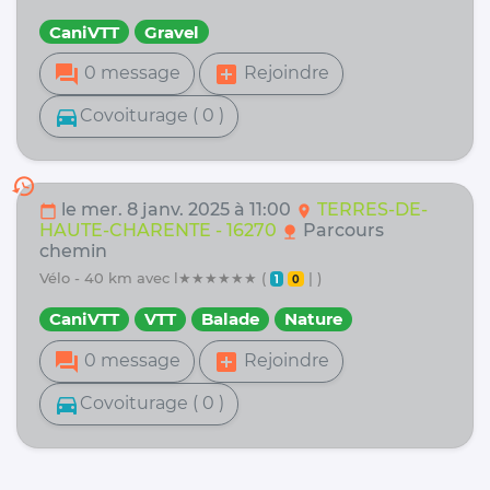
CaniVTT
Gravel
forum
add_box
0 message
Rejoindre
directions_car
Covoiturage ( 0 )
history
le mer. 8 janv. 2025 à 11:00
TERRES-DE-
calendar_today
location_on
HAUTE-CHARENTE - 16270
Parcours
nature
chemin
vélo - 40 km avec l★★★★★★ (
| )
1
0
CaniVTT
VTT
Balade
Nature
forum
add_box
0 message
Rejoindre
directions_car
Covoiturage ( 0 )