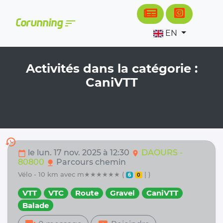
Cookies management panel
sort
Corunning
EN
Activités dans la catégorie :
CaniVTT
history
le lun. 17 nov. 2025 à 12:30
DAOURS -
calendar_today
location_on
80800
Parcours chemin
nature
vélo - 10 km avec m★★★★★★ (
| )
6
0
VTT
VTC
Route
Gravel
CaniVTT
Balade