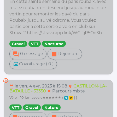
En cette sainte semaine du paris roubaix. avec
roulez roubaix on descend jusqu'au moulin de
vertin pour remonter les pavé du paris
Roubaix jusqu'au vélodrome. Vous voulez
participer à cette sortie à vélo en club sur
Strava ? https://strava.app.link/WGt1jR5OoSb
Gravel
VTT
Nocturne
forum
add_box
0 message
Rejoindre
directions_car
Covoiturage ( 0 )
history
le ven. 4 avr. 2025 à 15:08
CASTILLON-LA-
calendar_today
location_on
BATAILLE - 33350
Parcours mixte
nature
vélo - 10 km avec c★★★★★★ (
| )
6
0
VTT
Gravel
Nature