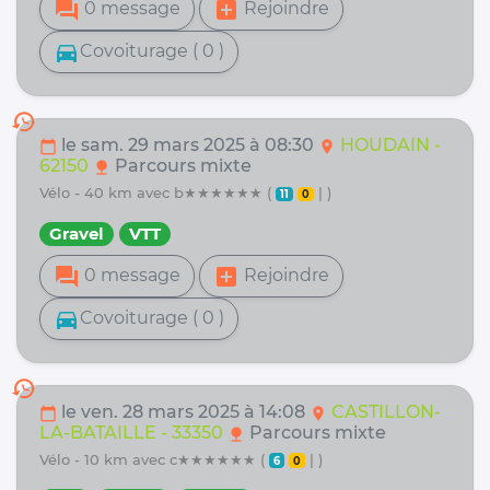
forum
add_box
0 message
Rejoindre
directions_car
Covoiturage ( 0 )
history
le sam. 29 mars 2025 à 08:30
HOUDAIN -
calendar_today
location_on
62150
Parcours mixte
nature
vélo - 40 km avec b★★★★★★ (
| )
11
0
Gravel
VTT
forum
add_box
0 message
Rejoindre
directions_car
Covoiturage ( 0 )
history
le ven. 28 mars 2025 à 14:08
CASTILLON-
calendar_today
location_on
LA-BATAILLE - 33350
Parcours mixte
nature
vélo - 10 km avec c★★★★★★ (
| )
6
0