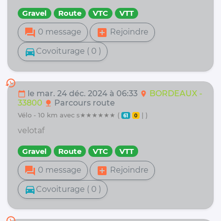
Gravel
Route
VTC
VTT
forum
add_box
0 message
Rejoindre
directions_car
Covoiturage ( 0 )
history
le mar. 24 déc. 2024 à 06:33
BORDEAUX -
calendar_today
location_on
33800
Parcours route
nature
vélo - 10 km avec s★★★★★★ (
| )
61
0
velotaf
Gravel
Route
VTC
VTT
forum
add_box
0 message
Rejoindre
directions_car
Covoiturage ( 0 )
history