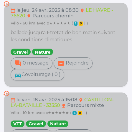
history
le jeu. 24 avr. 2025 à 08:30
LE HAVRE -
calendar_today
location_on
76620
Parcours chemin
nature
vélo - 60 km avec p★★★★★★ (
| )
1
0
ballade jusqu'à Étretat de bon matin suivant
les conditions climatiques
Gravel
Nature
forum
add_box
0 message
Rejoindre
directions_car
Covoiturage ( 0 )
history
le ven. 18 avr. 2025 à 15:08
CASTILLON-
calendar_today
location_on
LA-BATAILLE - 33350
Parcours mixte
nature
vélo - 10 km avec c★★★★★★ (
| )
6
0
VTT
Gravel
Nature