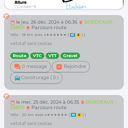
history
le jeu. 26 déc. 2024 à 06:36
BORDEAUX -
calendar_today
location_on
33800
Parcours route
nature
vélo - 18 km avec s★★★★★★ (
| )
61
0
velotaf vers cestas
Route
VTC
VTT
Gravel
forum
add_box
0 message
Rejoindre
directions_car
Covoiturage ( 0 )
history
le mer. 25 déc. 2024 à 06:35
BORDEAUX -
calendar_today
location_on
33800
Parcours route
nature
vélo - 20 km avec s★★★★★★ (
| )
61
0
velotaf vers cestas