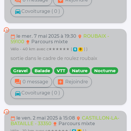
forum
add_box
directions_car
Covoiturage ( 0 )
history
le mer. 7 mai 2025 à 19:30
ROUBAIX -
calendar_today
location_on
59100
Parcours mixte
nature
vélo - 40 km avec c★★★★★★ (
| )
6
0
sortie dans le cadre de roulez roubaix
Gravel
Balade
VTT
Nature
Nocturne
forum
add_box
0 message
Rejoindre
directions_car
Covoiturage ( 0 )
history
le ven. 2 mai 2025 à 15:08
CASTILLON-LA-
calendar_today
location_on
BATAILLE - 33350
Parcours mixte
nature
vélo - 10 km avec c★★★★★★ (
| )