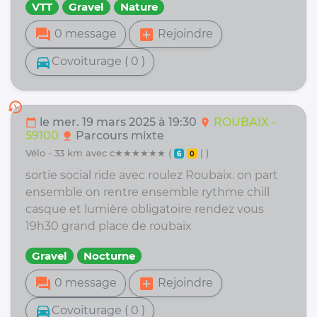
VTT
Gravel
Nature
forum
add_box
0 message
Rejoindre
directions_car
Covoiturage ( 0 )
history
le mer. 19 mars 2025 à 19:30
ROUBAIX -
calendar_today
location_on
59100
Parcours mixte
nature
vélo - 33 km avec c★★★★★★ (
| )
6
0
sortie social ride avec roulez Roubaix. on part
ensemble on rentre ensemble rythme chill
casque et lumière obligatoire rendez vous
19h30 grand place de roubaix
Gravel
Nocturne
forum
add_box
0 message
Rejoindre
directions_car
Covoiturage ( 0 )