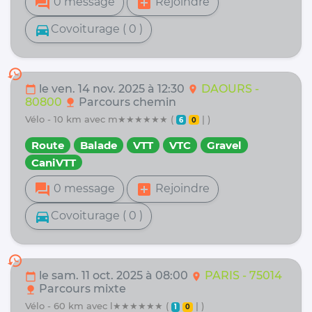
forum
add_box
0 message
Rejoindre
directions_car
Covoiturage ( 0 )
history
le ven. 14 nov. 2025 à 12:30
DAOURS -
calendar_today
location_on
80800
Parcours chemin
nature
vélo - 10 km avec m★★★★★★ (
| )
6
0
Route
Balade
VTT
VTC
Gravel
CaniVTT
forum
add_box
0 message
Rejoindre
directions_car
Covoiturage ( 0 )
history
le sam. 11 oct. 2025 à 08:00
PARIS - 75014
calendar_today
location_on
Parcours mixte
nature
vélo - 60 km avec l★★★★★★ (
| )
1
0