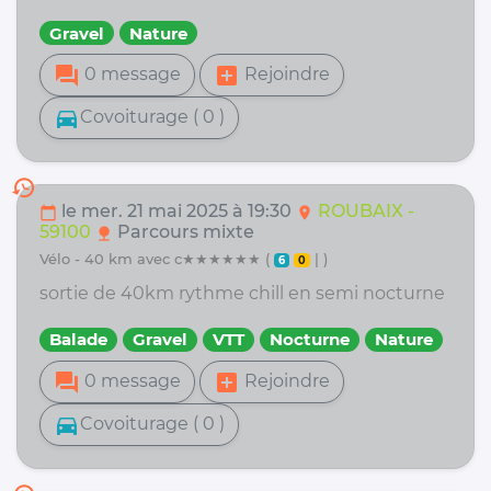
Gravel
Nature
forum
add_box
0 message
Rejoindre
directions_car
Covoiturage ( 0 )
history
le mer. 21 mai 2025 à 19:30
ROUBAIX -
calendar_today
location_on
59100
Parcours mixte
nature
vélo - 40 km avec c★★★★★★ (
| )
6
0
sortie de 40km rythme chill en semi nocturne
Balade
Gravel
VTT
Nocturne
Nature
forum
add_box
0 message
Rejoindre
directions_car
Covoiturage ( 0 )