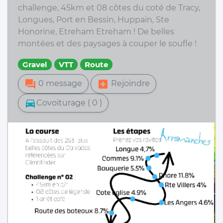
challenge, 45km et 08 côtes du coté de Tracy,
Longues, Port en Bessin, Huppain, Ste
Honorine, Etreham Etreham ! De belles
montées et des paysages à couper le soufle !
Gravel
VTT
Route
forum
add_box
0 message
Rejoindre
directions_car
Covoiturage ( 0 )