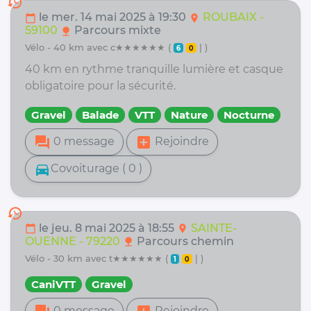
history
le mer. 14 mai 2025 à 19:30
ROUBAIX -
calendar_today
location_on
59100
Parcours mixte
nature
vélo - 40 km avec c★★★★★★ (
| )
6
0
40 km en rythme tranquille lumière et casque
obligatoire pour la sécurité.
Gravel
Balade
VTT
Nature
Nocturne
forum
add_box
0 message
Rejoindre
directions_car
Covoiturage ( 0 )
history
le jeu. 8 mai 2025 à 18:55
SAINTE-
calendar_today
location_on
OUENNE - 79220
Parcours chemin
nature
vélo - 30 km avec t★★★★★★ (
| )
1
0
CaniVTT
Gravel
0 message
Rejoindre