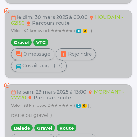
history
le dim. 30 mars 2025 à 09:00
HOUDAIN -
calendar_today
location_on
62150
Parcours route
nature
vélo - 42 km avec b★★★★★★ (
| )
11
0
Gravel
VTC
forum
add_box
0 message
Rejoindre
directions_car
Covoiturage ( 0 )
history
le sam. 29 mars 2025 à 13:00
MORMANT -
calendar_today
location_on
77720
Parcours route
nature
vélo - 33 km avec D★★★★★★ (
| )
2
0
route ou gravel ;)
Balade
Gravel
Route