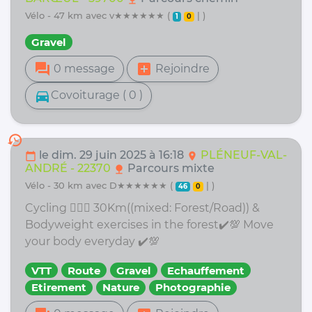
vélo - 47 km avec v★★★★★★ (
| )
1
0
Gravel
forum
add_box
0 message
Rejoindre
directions_car
Covoiturage ( 0 )
history
le dim. 29 juin 2025 à 16:18
PLÉNEUF-VAL-
calendar_today
location_on
ANDRÉ - 22370
Parcours mixte
nature
vélo - 30 km avec D★★★★★★ (
| )
46
0
Cycling 🚴🏻‍♀️ 30Km((mixed: Forest/Road)) &
Bodyweight exercises in the forest✔️💯 Move
your body everyday ✔️💯
VTT
Route
Gravel
Echauffement
Etirement
Nature
Photographie