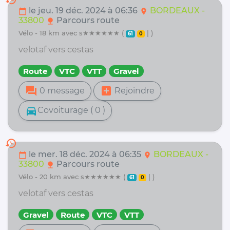
le jeu. 19 déc. 2024 à 06:36
BORDEAUX -
calendar_today
location_on
33800
Parcours route
nature
vélo - 18 km avec s★★★★★★ (
| )
61
0
velotaf vers cestas
Route
VTC
VTT
Gravel
forum
add_box
0 message
Rejoindre
directions_car
Covoiturage ( 0 )
history
le mer. 18 déc. 2024 à 06:35
BORDEAUX -
calendar_today
location_on
33800
Parcours route
nature
vélo - 20 km avec s★★★★★★ (
| )
61
0
velotaf vers cestas
Gravel
Route
VTC
VTT