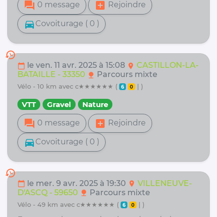
forum
add_box
0 message
Rejoindre
directions_car
Covoiturage ( 0 )
history
le ven. 11 avr. 2025 à 15:08
CASTILLON-LA-
calendar_today
location_on
BATAILLE - 33350
Parcours mixte
nature
vélo - 10 km avec c★★★★★★ (
| )
6
0
VTT
Gravel
Nature
forum
add_box
0 message
Rejoindre
directions_car
Covoiturage ( 0 )
history
le mer. 9 avr. 2025 à 19:30
VILLENEUVE-
calendar_today
location_on
D'ASCQ - 59650
Parcours mixte
nature
vélo - 49 km avec c★★★★★★ (
| )
6
0