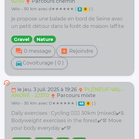
92110
Parcours chemin
nature
vélo - 50 km avec d★★★★★★ (
| )
3
0
je propose une balade en bord de Seine avec
un petit détour dans la forêt de maison laffite
Gravel
Nature
forum
add_box
0 message
Rejoindre
directions_car
Covoiturage ( 0 )
history
le jeu. 3 juil. 2025 à 19:26
PLÉNEUF-VAL-
calendar_today
location_on
ANDRÉ - 22370
Parcours mixte
nature
vélo - 30 km avec D★★★★★★ (
| )
46
0
Daily exercises : Cycling 🚴🏻‍♀️ 30km (mixed)✔️&
Bodyweight exercises in the forest✔️💯 Move
your body everyday ✔️💯