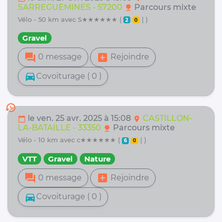
SARREGUEMINES - 57200
Parcours mixte
nature
vélo - 50 km avec S★★★★★★ (
| )
2
0
Gravel
forum
add_box
0 message
Rejoindre
directions_car
Covoiturage ( 0 )
history
le ven. 25 avr. 2025 à 15:08
CASTILLON-
calendar_today
location_on
LA-BATAILLE - 33350
Parcours mixte
nature
vélo - 10 km avec c★★★★★★ (
| )
6
0
VTT
Gravel
Nature
forum
add_box
0 message
Rejoindre
directions_car
Covoiturage ( 0 )