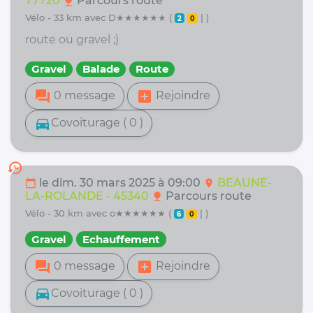
77720
Parcours route
nature
vélo - 33 km avec D★★★★★★ (
| )
2
0
route ou gravel ;)
Gravel
Balade
Route
forum
add_box
0 message
Rejoindre
directions_car
Covoiturage ( 0 )
history
le dim. 30 mars 2025 à 09:00
BEAUNE-
calendar_today
location_on
LA-ROLANDE - 45340
Parcours route
nature
vélo - 30 km avec o★★★★★★ (
| )
6
0
Gravel
Echauffement
forum
add_box
0 message
Rejoindre
directions_car
Covoiturage ( 0 )