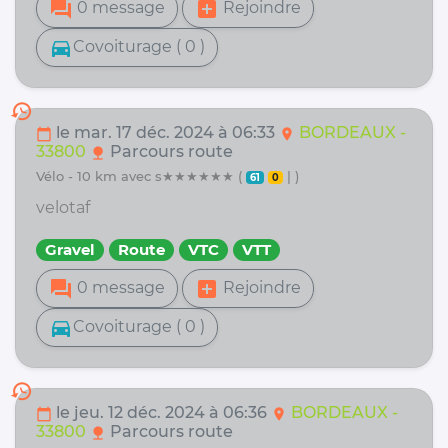
forum
add_box
0 message
Rejoindre
directions_car
Covoiturage ( 0 )
history
le mar. 17 déc. 2024 à 06:33
BORDEAUX -
calendar_today
location_on
33800
Parcours route
nature
vélo - 10 km avec s★★★★★★ (
| )
61
0
velotaf
Gravel
Route
VTC
VTT
forum
add_box
0 message
Rejoindre
directions_car
Covoiturage ( 0 )
history
le jeu. 12 déc. 2024 à 06:36
BORDEAUX -
calendar_today
location_on
33800
Parcours route
nature