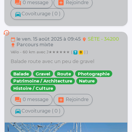
forum
add_box
0 message
Rejoindre
directions_car
Covoiturage ( 0 )
history
le ven. 15 août 2025 à 09:45
SÈTE - 34200
calendar_today
location_on
Parcours mixte
nature
vélo - 60 km avec J★★★★★★ (
| )
7
0
Balade route avec un peu de gravel
Balade
Gravel
Route
Photographie
Patrimoine / Architecture
Nature
Histoire / Culture
forum
add_box
0 message
Rejoindre
directions_car
Covoiturage ( 0 )