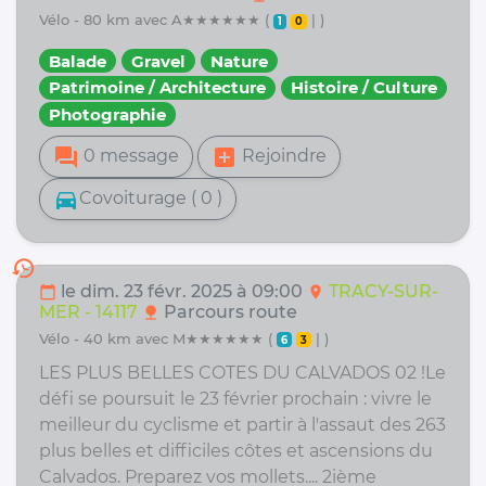
vélo - 80 km avec A★★★★★★ (
| )
1
0
Balade
Gravel
Nature
Patrimoine / Architecture
Histoire / Culture
Photographie
forum
add_box
0 message
Rejoindre
directions_car
Covoiturage ( 0 )
history
le dim. 23 févr. 2025 à 09:00
TRACY-SUR-
calendar_today
location_on
MER - 14117
Parcours route
nature
vélo - 40 km avec M★★★★★★ (
| )
6
3
LES PLUS BELLES COTES DU CALVADOS 02 !Le
défi se poursuit le 23 février prochain : vivre le
meilleur du cyclisme et partir à l'assaut des 263
plus belles et difficiles côtes et ascensions du
Calvados. Preparez vos mollets.... 2ième