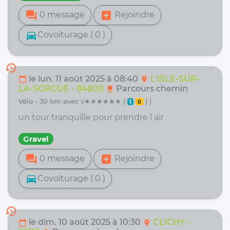
forum
add_box
0 message
Rejoindre
directions_car
Covoiturage ( 0 )
history
le lun. 11 août 2025 à 08:40
L'ISLE-SUR-
calendar_today
location_on
LA-SORGUE - 84800
Parcours chemin
nature
vélo - 30 km avec v★★★★★★ (
| )
1
0
un tour tranquille pour prendre l air
Gravel
forum
add_box
0 message
Rejoindre
directions_car
Covoiturage ( 0 )
history
le dim. 10 août 2025 à 10:30
CLICHY -
calendar_today
location_on