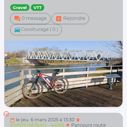
Gravel
VTT
forum
add_box
0 message
Rejoindre
directions_car
Covoiturage ( 0 )
history
le jeu. 6 mars 2025 à 13:30
calendar_today
location_on
PONTCHÂTEAU - 44160
Parcours route
nature