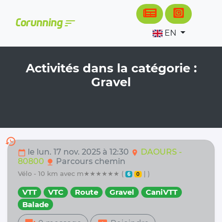
Cookies management panel
sort
Corunning
EN
Activités dans la catégorie :
Gravel
history
le lun. 17 nov. 2025 à 12:30
DAOURS -
calendar_today
location_on
80800
Parcours chemin
nature
vélo - 10 km avec m★★★★★★ (
| )
6
0
VTT
VTC
Route
Gravel
CaniVTT
Balade