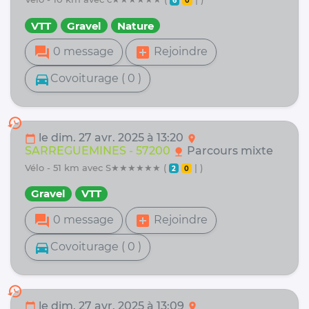
6
0
VTT
Gravel
Nature
forum
add_box
0 message
Rejoindre
directions_car
Covoiturage ( 0 )
history
le dim. 27 avr. 2025 à 13:20
calendar_today
location_on
SARREGUEMINES - 57200
Parcours mixte
nature
vélo - 51 km avec S★★★★★★ (
| )
2
0
Gravel
VTT
forum
add_box
0 message
Rejoindre
directions_car
Covoiturage ( 0 )
history
le dim. 27 avr. 2025 à 13:09
calendar_today
location_on