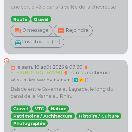
une sortie vélo dans la vallée de la chevreuse
Route
Gravel
forum
add_box
0 message
Rejoindre
directions_car
Covoiturage ( 0 )
history
le sam. 16 août 2025 à 09:30
calendar_today
location_on
STEINBOURG - 67790
Parcours chemin
nature
vélo - 70 km avec b★★★★★★ (
| )
3
0
Balade entre Saverne et Lagarde, le long du
canal de la Marne au Rhin.
Gravel
VTC
Nature
Patrimoine / Architecture
Histoire / Culture
Photographie