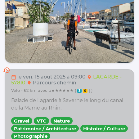
history
le ven. 15 août 2025 à 09:00
LAGARDE -
calendar_today
location_on
57810
Parcours chemin
nature
vélo - 62 km avec b★★★★★★ (
| )
3
0
Balade de Lagarde à Saverne le long du canal
de la Marne au Rhin.
Gravel
VTC
Nature
Patrimoine / Architecture
Histoire / Culture
Photographie