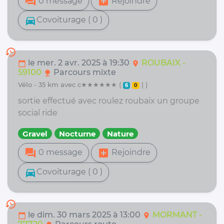
forum
add_box
0 message
Rejoindre
directions_car
Covoiturage ( 0 )
history
le mer. 2 avr. 2025 à 19:30
ROUBAIX -
calendar_today
location_on
59100
Parcours mixte
nature
vélo - 35 km avec c★★★★★★ (
| )
6
0
sortie effectué avec roulez roubaix un groupe
social ride
Gravel
Nocturne
Nature
forum
add_box
0 message
Rejoindre
directions_car
Covoiturage ( 0 )
history
le dim. 30 mars 2025 à 13:00
MORMANT -
calendar_today
location_on