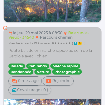
history
le jeu. 29 mai 2025 à 08:30
Balaruc-le-
calendar_today
location_on
Vieux - 34540
Parcours chemin
nature
marche à pied - 10 km avec P★★★★★★ (
| )
6
0
Petite balade en marche rapide au sein de la
Gardiole avec 1 chien
Balade
Canirando
Marche rapide
Randonnée
Nature
Photographie
forum
add_box
0 message
Rejoindre
directions_car
Covoiturage ( 0 )