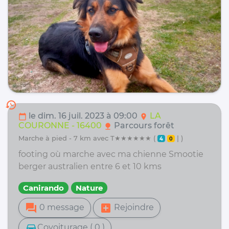
history
le dim. 16 juil. 2023 à 09:00
LA
calendar_today
location_on
COURONNE - 16400
Parcours forêt
nature
marche à pied - 7 km avec T★★★★★★ (
| )
4
0
footing où marche avec ma chienne Smootie
berger australien entre 6 et 10 kms
Canirando
Nature
forum
add_box
0 message
Rejoindre
directions_car
Covoiturage ( 0 )