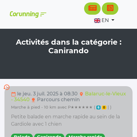
Cookies management panel
sort
Corunning
EN
Activités dans la catégorie :
Canirando
history
le jeu. 3 juil. 2025 à 08:30
Balaruc-le-Vieux
calendar_today
location_on
- 34540
Parcours chemin
nature
marche à pied - 10 km avec P★★★★★★ (
| )
6
0
Petite balade en marche rapide au sein de la
Gardiole avec 1 chien
Balade
Canirando
Marche rapide