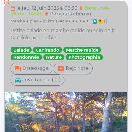
history
le jeu. 12 juin 2025 à 08:30
Balaruc-le-
calendar_today
location_on
Vieux - 34540
Parcours chemin
nature
marche à pied - 10 km avec P★★★★★★ (
| )
6
0
Petite balade en marche rapide au sein de la
Gardiole avec 1 chien
Balade
Canirando
Marche rapide
Randonnée
Nature
Photographie
forum
add_box
0 message
Rejoindre
directions_car
Covoiturage ( 0 )