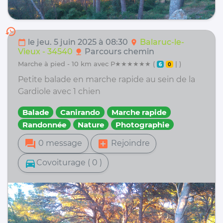
history
le jeu. 5 juin 2025 à 08:30
Balaruc-le-
calendar_today
location_on
Vieux - 34540
Parcours chemin
nature
marche à pied - 10 km avec P★★★★★★ (
| )
6
0
Petite balade en marche rapide au sein de la
Gardiole avec 1 chien
Balade
Canirando
Marche rapide
Randonnée
Nature
Photographie
forum
add_box
0 message
Rejoindre
directions_car
Covoiturage ( 0 )