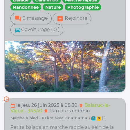
Randonnée
Nature
Photographie
forum
add_box
0 message
Rejoindre
directions_car
Covoiturage ( 0 )
history
le jeu. 26 juin 2025 à 08:30
Balaruc-le-
calendar_today
location_on
Vieux - 34540
Parcours chemin
nature
marche à pied - 10 km avec P★★★★★★ (
| )
6
0
Petite balade en marche rapide au sein de la