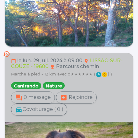
history
le lun. 29 juil. 2024 à 09:00
LISSAC-SUR-
calendar_today
location_on
COUZE - 19600
Parcours chemin
nature
marche à pied - 12 km avec d★★★★★★ (
| )
4
0
Canirando
Nature
forum
add_box
0 message
Rejoindre
directions_car
Covoiturage ( 0 )