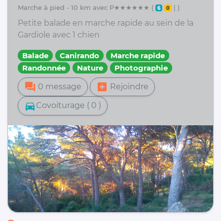
marche à pied - 10 km avec P★★★★★★ (
| )
6
0
Petite balade en marche rapide au sein de la
Gardiole avec 1 chien
Balade
Canirando
Marche rapide
Randonnée
Nature
Photographie
forum
add_box
0 message
Rejoindre
directions_car
Covoiturage ( 0 )