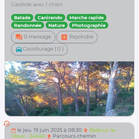
Gardiole avec 1 chien
Balade
Canirando
Marche rapide
Randonnée
Nature
Photographie
forum
add_box
0 message
Rejoindre
directions_car
Covoiturage ( 0 )
history
le jeu. 19 juin 2025 à 08:30
Balaruc-le-
calendar_today
location_on
Vieux - 34540
Parcours chemin
nature