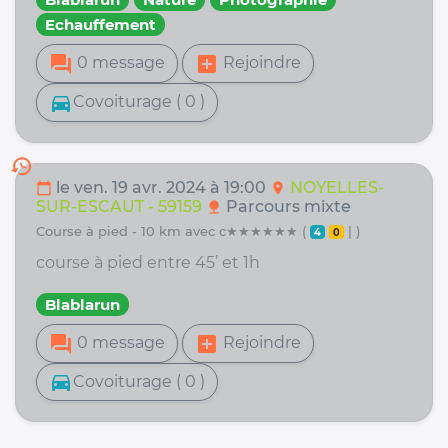
Echauffement
forum
add_box
0 message
Rejoindre
directions_car
Covoiturage ( 0 )
history
le ven. 19 avr. 2024 à 19:00
NOYELLES-
calendar_today
location_on
SUR-ESCAUT - 59159
Parcours mixte
nature
course à pied - 10 km avec c★★★★★★ (
| )
4
0
course à pied entre 45’ et 1h
Blablarun
forum
add_box
0 message
Rejoindre
directions_car
Covoiturage ( 0 )