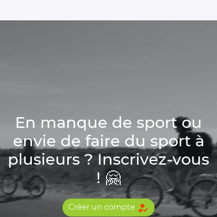
En manque de sport ou
envie de faire du sport à
plusieurs ? Inscrivez-vous
! 🤗
how_to_reg
Créer un compte