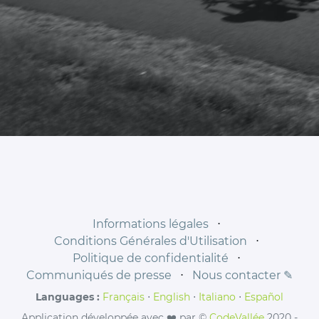
Informations légales
⋅
Conditions Générales d'Utilisation
⋅
Politique de confidentialité
⋅
Communiqués de presse
⋅
Nous contacter ✎
Languages :
Français
⋅
English
⋅
Italiano
⋅
Español
Application développée avec ❤️ par ©
CodeVallée
2020 -