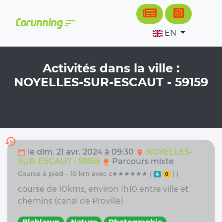
Cookies management panel
sort
Corunning
EN
Activités dans la ville :
NOYELLES-SUR-ESCAUT - 59159
history
le dim. 21 avr. 2024 à 09:30
NOYELLES-
calendar_today
location_on
SUR-ESCAUT - 59159
Parcours mixte
nature
course à pied - 10 km avec c★★★★★★ (
| )
4
0
course de 10kms, environ 1h10 entre ville et
chemins (canal de Proville)
Blablarun
Nature
Photographie