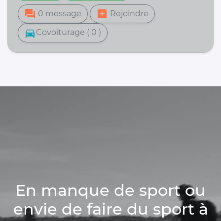
forum
add_box
0 message
Rejoindre
directions_car
Covoiturage ( 0 )
En manque de sport ou
envie de faire du sport à