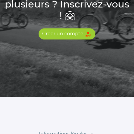
plusieurs ? Inscrivez-vous
! 🤗
how_to_reg
Créer un compte
Informations légales
⋅