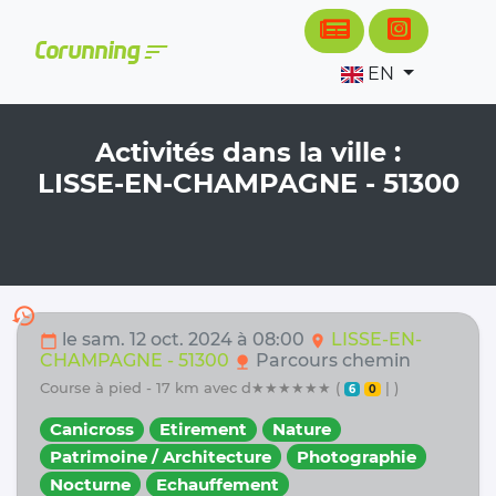
Cookies management panel
sort
Corunning
EN
Activités dans la ville :
LISSE-EN-CHAMPAGNE - 51300
history
le sam. 12 oct. 2024 à 08:00
LISSE-EN-
calendar_today
location_on
CHAMPAGNE - 51300
Parcours chemin
nature
course à pied - 17 km avec d★★★★★★ (
| )
6
0
Canicross
Etirement
Nature
Patrimoine / Architecture
Photographie
Nocturne
Echauffement