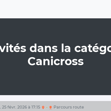
vités dans la catégo
Canicross
 25 févr. 2026 à 17:15
-
Parcours route
location_on
nature