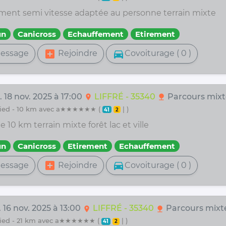
ment semi vitesse adaptée au personne terrain mixte
un
Canicross
Echauffement
Etirement
add_box
directions_car
essage
Rejoindre
Covoiturage ( 0 )
 18 nov. 2025 à 17:00
LIFFRÉ - 35340
Parcours mixt
location_on
nature
 pied - 10 km avec a★★★★★★ (
| )
41
2
e 10 km terrain mixte forêt lac et ville
un
Canicross
Etirement
Echauffement
add_box
directions_car
essage
Rejoindre
Covoiturage ( 0 )
 16 nov. 2025 à 13:00
LIFFRÉ - 35340
Parcours mixt
location_on
nature
 pied - 21 km avec a★★★★★★ (
| )
41
2