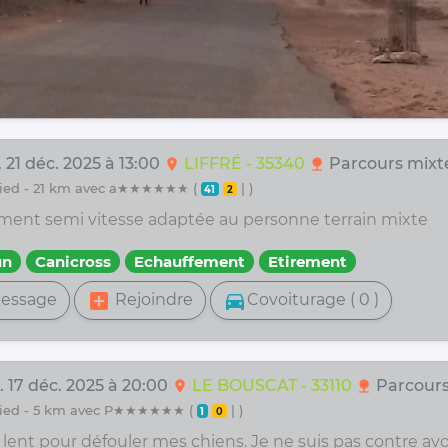
 21 déc. 2025 à 13:00
LIFFRÉ - 35340
Parcours mixt
location_on
nature
 pied - 21 km avec a★★★★★★ (
| )
41
2
ment semi vitesse adaptée au personne terrain mixte
un
Canicross
Echauffement
Etirement
add_box
directions_car
essage
Rejoindre
Covoiturage ( 0 )
. 17 déc. 2025 à 20:00
LE BOUSCAT - 33110
Parcour
location_on
nature
 pied - 5 km avec P★★★★★★ (
| )
1
0
 lent pour défouler mes chiens. Je ne suis pas contre avo