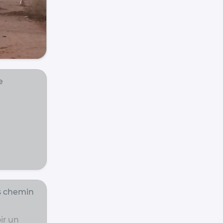
e
s chemin
ir un