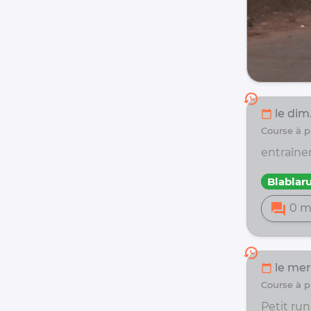
history
le dim.
calendar_today
course à
entraîne
Blablar
forum
0 m
history
le mer
calendar_today
course à
Petit run