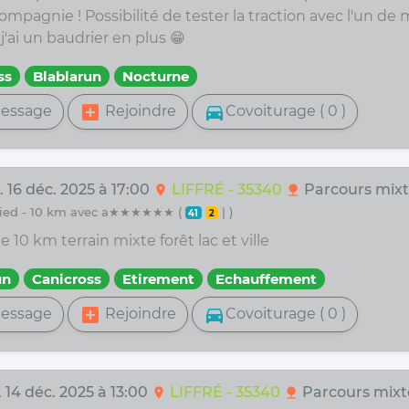
mpagnie ! Possibilité de tester la traction avec l'un de
j'ai un baudrier en plus 😁
ss
Blablarun
Nocturne
add_box
directions_car
essage
Rejoindre
Covoiturage ( 0 )
 16 déc. 2025 à 17:00
LIFFRÉ - 35340
Parcours mix
location_on
nature
 pied - 10 km avec a★★★★★★ (
| )
41
2
e 10 km terrain mixte forêt lac et ville
un
Canicross
Etirement
Echauffement
add_box
directions_car
essage
Rejoindre
Covoiturage ( 0 )
 14 déc. 2025 à 13:00
LIFFRÉ - 35340
Parcours mixt
location_on
nature