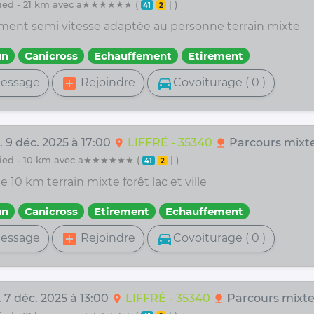
 pied - 21 km avec a★★★★★★ (
| )
41
2
ment semi vitesse adaptée au personne terrain mixte
un
Canicross
Echauffement
Etirement
add_box
directions_car
essage
Rejoindre
Covoiturage ( 0 )
. 9 déc. 2025 à 17:00
LIFFRÉ - 35340
Parcours mixt
location_on
nature
 pied - 10 km avec a★★★★★★ (
| )
41
2
e 10 km terrain mixte forêt lac et ville
un
Canicross
Etirement
Echauffement
add_box
directions_car
essage
Rejoindre
Covoiturage ( 0 )
 7 déc. 2025 à 13:00
LIFFRÉ - 35340
Parcours mixt
location_on
nature