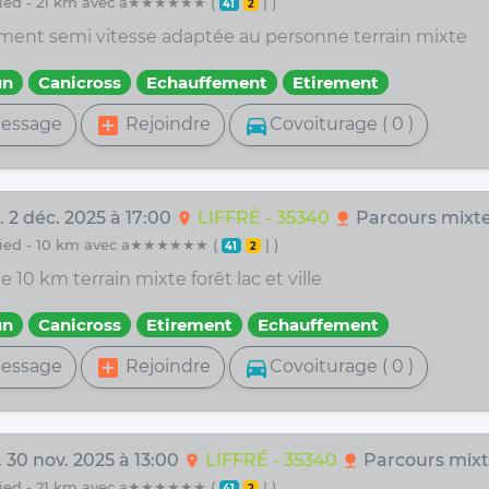
 pied - 21 km avec a★★★★★★ (
| )
41
2
ment semi vitesse adaptée au personne terrain mixte
un
Canicross
Echauffement
Etirement
add_box
directions_car
essage
Rejoindre
Covoiturage ( 0 )
 2 déc. 2025 à 17:00
LIFFRÉ - 35340
Parcours mixt
location_on
nature
 pied - 10 km avec a★★★★★★ (
| )
41
2
e 10 km terrain mixte forêt lac et ville
un
Canicross
Etirement
Echauffement
add_box
directions_car
essage
Rejoindre
Covoiturage ( 0 )
 30 nov. 2025 à 13:00
LIFFRÉ - 35340
Parcours mix
location_on
nature
 pied - 21 km avec a★★★★★★ (
| )
41
2