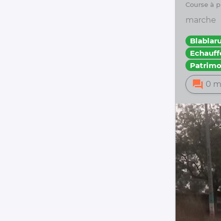
course à
marche
Blablar
Echauf
Patrimo
forum
0 m