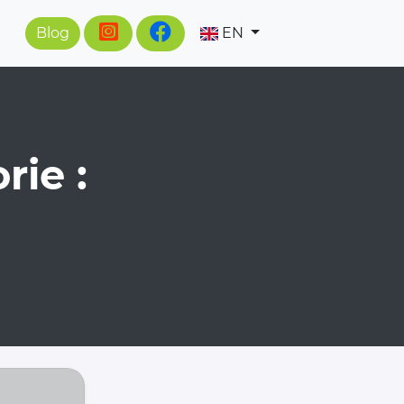
Blog
EN
rie :