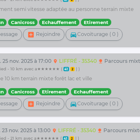
ment semi vitesse adaptée au personne terrain mixte
un
Canicross
Echauffement
Etirement
add_box
directions_car
essage
Rejoindre
Covoiturage ( 0 )
 25 nov. 2025 à 17:00
LIFFRÉ - 35340
Parcours mix
location_on
nature
 pied - 10 km avec a★★★★★★ (
| )
41
2
e 10 km terrain mixte forêt lac et ville
un
Canicross
Etirement
Echauffement
add_box
directions_car
essage
Rejoindre
Covoiturage ( 0 )
 23 nov. 2025 à 13:00
LIFFRÉ - 35340
Parcours mixt
location_on
nature
 pied - 21 km avec a★★★★★★ (
| )
41
2