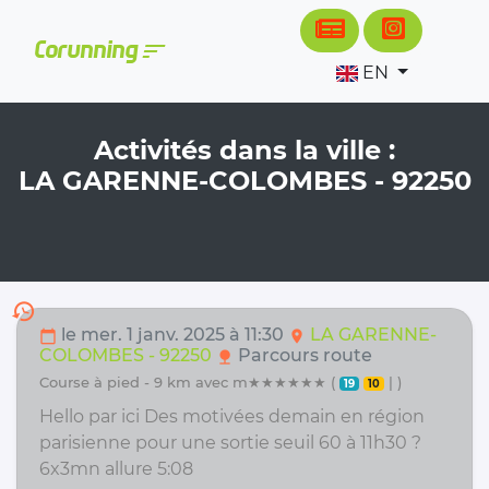
Cookies management panel
sort
Corunning
EN
Activités dans la ville :
LA GARENNE-COLOMBES - 92250
history
le mer. 1 janv. 2025 à 11:30
LA GARENNE-
calendar_today
location_on
COLOMBES - 92250
Parcours route
nature
course à pied - 9 km avec m★★★★★★ (
| )
19
10
Hello par ici Des motivées demain en région
parisienne pour une sortie seuil 60 à 11h30 ?
6x3mn allure 5:08