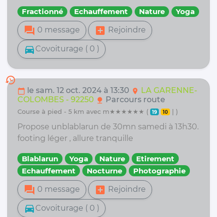
Fractionné
Echauffement
Nature
Yoga
forum
add_box
0 message
Rejoindre
directions_car
Covoiturage ( 0 )
history
le sam. 12 oct. 2024 à 13:30
LA GARENNE-
calendar_today
location_on
COLOMBES - 92250
Parcours route
nature
course à pied - 5 km avec m★★★★★★ (
| )
19
10
Propose unblablarun de 30mn samedi à 13h30.
footing léger , allure tranquille
Blablarun
Yoga
Nature
Etirement
Echauffement
Nocturne
Photographie
forum
add_box
0 message
Rejoindre
directions_car
Covoiturage ( 0 )