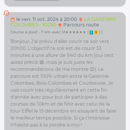
history
le ven. 11 oct. 2024 à 20:00
LA GARENNE-
calendar_today
location_on
COLOMBES - 92250
Parcours route
nature
course à pied - 7 km avec M★★★★★★ (
| )
1
1
Bonjour, J'ai prévu d'aller courir ce soir vers
20h00. L'objectif ce soir est de courir 33
minutes à une allure de 5'40 du km (oui cest
assez précis 😅, mais je suis juste les
recommandations de ma montre 😉). Le
parcours est 100% urbain entre la Garenne-
Colombes, Bois-Colombes et Courbevoie. Je
vais courir très régulièrement en cette fin
d'année avec pour but de participer à des
courses de 10km et de finir avec celui de la
tour Eiffel le 15 décembre en essayant de faire
le meilleur temps possible. Si ça t'intéresse
n'hésite pas à te joindre à moi !