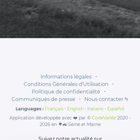
Informations légales
⋅
Conditions Générales d'Utilisation
⋅
Politique de confidentialité
⋅
Communiqués de presse
⋅
Nous contacter ✎
Languages :
Français
⋅
English
⋅
Italiano
⋅
Español
Application développée avec ❤️ par ©
CodeVallée
2020 -
2026 en 🌳🚜 Seine et Marne
Suivez notre actualité sur