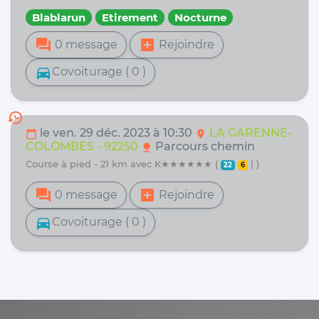
Blablarun
Etirement
Nocturne
forum
add_box
0 message
Rejoindre
directions_car
Covoiturage ( 0 )
history
le ven. 29 déc. 2023 à 10:30
LA GARENNE-
calendar_today
location_on
COLOMBES - 92250
Parcours chemin
nature
course à pied - 21 km avec K★★★★★★ (
| )
22
6
forum
add_box
0 message
Rejoindre
directions_car
Covoiturage ( 0 )