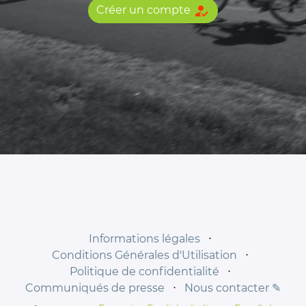
how_to_reg
Créer un compte
Informations légales
⋅
Conditions Générales d'Utilisation
⋅
Politique de confidentialité
⋅
Communiqués de presse
⋅
Nous contacter ✎