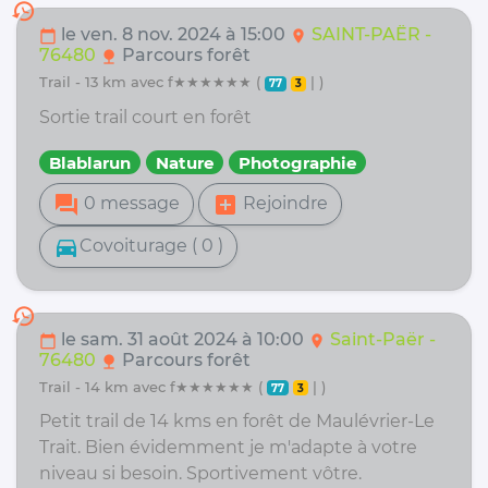
history
le ven. 8 nov. 2024 à 15:00
SAINT-PAËR -
calendar_today
location_on
76480
Parcours forêt
nature
trail - 13 km avec f★★★★★★ (
| )
77
3
Sortie trail court en forêt
Blablarun
Nature
Photographie
forum
add_box
0 message
Rejoindre
directions_car
Covoiturage ( 0 )
history
le sam. 31 août 2024 à 10:00
Saint-Paër -
calendar_today
location_on
76480
Parcours forêt
nature
trail - 14 km avec f★★★★★★ (
| )
77
3
Petit trail de 14 kms en forêt de Maulévrier-Le
Trait. Bien évidemment je m'adapte à votre
niveau si besoin. Sportivement vôtre.