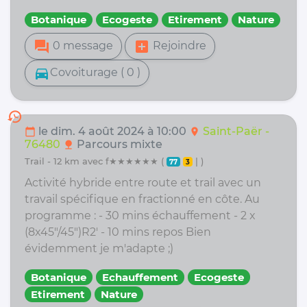
Botanique
Ecogeste
Etirement
Nature
forum
add_box
0 message
Rejoindre
directions_car
Covoiturage ( 0 )
history
le dim. 4 août 2024 à 10:00
Saint-Paër -
calendar_today
location_on
76480
Parcours mixte
nature
trail - 12 km avec f★★★★★★ (
| )
77
3
Activité hybride entre route et trail avec un
travail spécifique en fractionné en côte. Au
programme : - 30 mins échauffement - 2 x
(8x45"/45")R2' - 10 mins repos Bien
évidemment je m'adapte ;)
Botanique
Echauffement
Ecogeste
Etirement
Nature