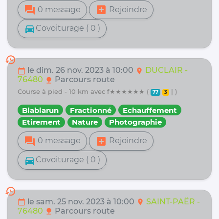
forum
add_box
0 message
Rejoindre
directions_car
Covoiturage ( 0 )
history
le dim. 26 nov. 2023 à 10:00
DUCLAIR -
calendar_today
location_on
76480
Parcours route
nature
course à pied - 10 km avec f★★★★★★ (
| )
77
3
Blablarun
Fractionné
Echauffement
Etirement
Nature
Photographie
forum
add_box
0 message
Rejoindre
directions_car
Covoiturage ( 0 )
history
le sam. 25 nov. 2023 à 10:00
SAINT-PAËR -
calendar_today
location_on
76480
Parcours route
nature