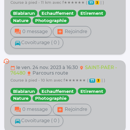
course à pied - 11 km avec f★★★★★★ (
| )
77
3
Blablarun
Echauffement
Etirement
Nature
Photographie
forum
add_box
0 message
Rejoindre
directions_car
Covoiturage ( 0 )
history
le ven. 24 nov. 2023 à 16:30
SAINT-PAËR -
calendar_today
location_on
76480
Parcours route
nature
course à pied - 10 km avec f★★★★★★ (
| )
77
3
Blablarun
Echauffement
Etirement
Nature
Photographie
forum
add_box
0 message
Rejoindre
directions_car
Covoiturage ( 0 )