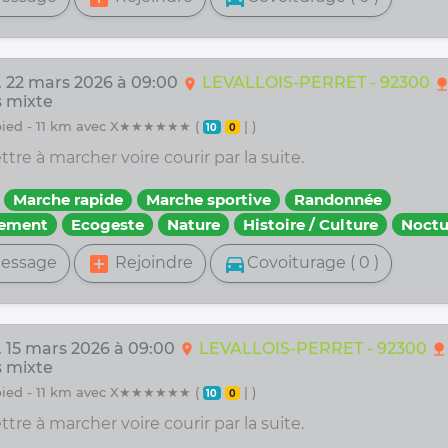
. 22 mars 2026 à 09:00
LEVALLOIS-PERRET - 92300
location_on
natur
 mixte
 pied - 11 km avec X★★★★★★ (
| )
10
0
re à marcher voire courir par la suite.
Marche rapide
Marche sportive
Randonnée
fement
Ecogeste
Nature
Histoire / Culture
Noctu
add_box
directions_car
essage
Rejoindre
Covoiturage ( 0 )
. 15 mars 2026 à 09:00
LEVALLOIS-PERRET - 92300
location_on
nature
 mixte
 pied - 11 km avec X★★★★★★ (
| )
10
0
re à marcher voire courir par la suite.