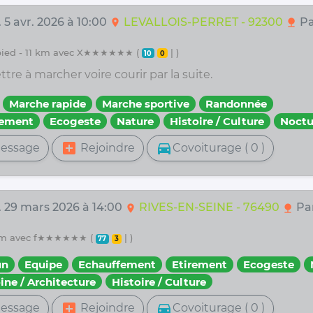
 5 avr. 2026 à 10:00
LEVALLOIS-PERRET - 92300
Pa
location_on
nature
 pied - 11 km avec X★★★★★★ (
| )
10
0
re à marcher voire courir par la suite.
Marche rapide
Marche sportive
Randonnée
fement
Ecogeste
Nature
Histoire / Culture
Noctu
add_box
directions_car
essage
Rejoindre
Covoiturage ( 0 )
. 29 mars 2026 à 14:00
RIVES-EN-SEINE - 76490
Pa
location_on
nature
33 km avec f★★★★★★ (
| )
77
3
un
Equipe
Echauffement
Etirement
Ecogeste
ine / Architecture
Histoire / Culture
add_box
directions_car
essage
Rejoindre
Covoiturage ( 0 )