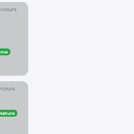
rcours
rne
rcours
Nature