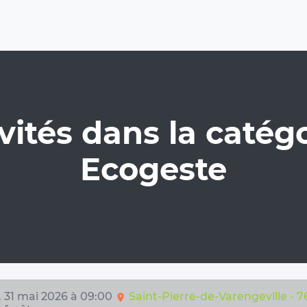
vités dans la catégo
Ecogeste
. 31 mai 2026 à 09:00
Saint-Pierre-de-Varengeville - 
location_on