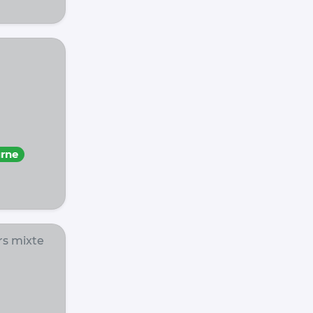
rne
s mixte