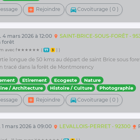
add_box
directions_car
essage
Rejoindre
Covoiturage ( 0 )
. 4 mars 2026 à 12:00
SAINT-BRICE-SOUS-FORÊT - 95
location_on
 forêt
50 km avec f★★★★★★ (
| )
77
3
rtie longue de 50 kms au départ de saint Brice sous foret
un tracé dans la forêt de Montmorency
fement
Etirement
Ecogeste
Nature
ine / Architecture
Histoire / Culture
Photographie
add_box
directions_car
essage
Rejoindre
Covoiturage ( 0 )
. 1 mars 2026 à 09:00
LEVALLOIS-PERRET - 92300
P
location_on
nature