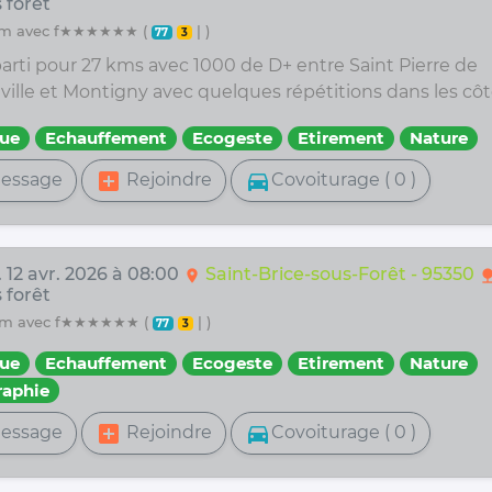
 forêt
27 km avec f★★★★★★ (
| )
77
3
parti pour 27 kms avec 1000 de D+ entre Saint Pierre de
ville et Montigny avec quelques répétitions dans les côt
ue
Echauffement
Ecogeste
Etirement
Nature
add_box
directions_car
essage
Rejoindre
Covoiturage ( 0 )
 12 avr. 2026 à 08:00
Saint-Brice-sous-Forêt - 95350
location_on
natu
 forêt
50 km avec f★★★★★★ (
| )
77
3
ue
Echauffement
Ecogeste
Etirement
Nature
aphie
add_box
directions_car
essage
Rejoindre
Covoiturage ( 0 )