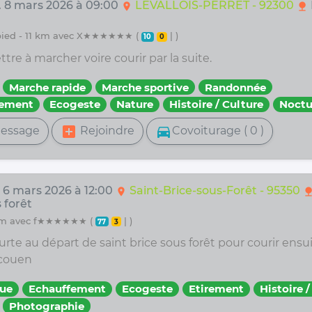
. 8 mars 2026 à 09:00
LEVALLOIS-PERRET - 92300
location_on
nature
 pied - 11 km avec X★★★★★★ (
| )
10
0
re à marcher voire courir par la suite.
Marche rapide
Marche sportive
Randonnée
fement
Ecogeste
Nature
Histoire / Culture
Noctu
add_box
directions_car
essage
Rejoindre
Covoiturage ( 0 )
. 6 mars 2026 à 12:00
Saint-Brice-sous-Forêt - 95350
location_on
natur
 forêt
10 km avec f★★★★★★ (
| )
77
3
urte au départ de saint brice sous forêt pour courir ensu
Ecouen
ue
Echauffement
Ecogeste
Etirement
Histoire /
Photographie