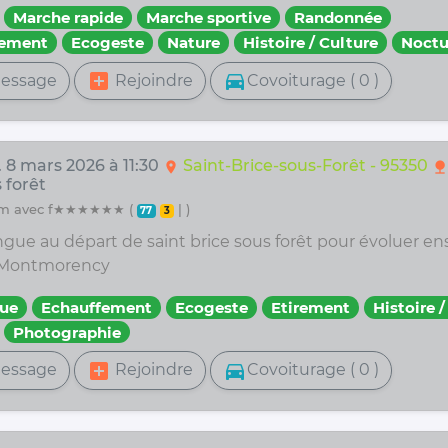
Marche rapide
Marche sportive
Randonnée
fement
Ecogeste
Nature
Histoire / Culture
Noctu
add_box
directions_car
essage
Rejoindre
Covoiturage ( 0 )
. 8 mars 2026 à 11:30
Saint-Brice-sous-Forêt - 95350
location_on
nature
 forêt
32 km avec f★★★★★★ (
| )
77
3
ngue au départ de saint brice sous forêt pour évoluer en
e Montmorency
ue
Echauffement
Ecogeste
Etirement
Histoire /
Photographie
add_box
directions_car
essage
Rejoindre
Covoiturage ( 0 )