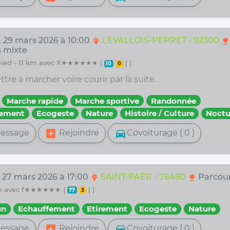
. 29 mars 2026 à 10:00
LEVALLOIS-PERRET - 92300
location_on
nature
 mixte
 pied - 11 km avec X★★★★★★ (
| )
10
0
re à marcher voire courir par la suite.
Marche rapide
Marche sportive
Randonnée
fement
Ecogeste
Nature
Histoire / Culture
Noctu
add_box
directions_car
essage
Rejoindre
Covoiturage ( 0 )
. 27 mars 2026 à 17:00
SAINT-PAËR - 76480
Parcour
location_on
nature
7 km avec f★★★★★★ (
| )
77
3
un
Echauffement
Etirement
Ecogeste
Nature
add_box
directions_car
essage
Rejoindre
Covoiturage ( 0 )