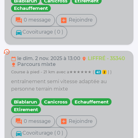
Blablarun
Canicross
Etirement
Echauffement
forum
add_box
0 message
Rejoindre
directions_car
Covoiturage ( 0 )
history
le dim. 2 nov. 2025 à 13:00
LIFFRÉ - 35340
calendar_today
location_on
Parcours mixte
nature
course à pied - 21 km avec a★★★★★★ (
| )
41
2
entraînement semi vitesse adaptée au
personne terrain mixte
Blablarun
Canicross
Echauffement
Etirement
forum
add_box
0 message
Rejoindre
directions_car
Covoiturage ( 0 )