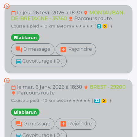
history
le jeu. 26 févr. 2026 à 18:30
MONTAUBAN-
calendar_today
location_on
DE-BRETAGNE - 35360
Parcours route
nature
course à pied - 10 km avec m★★★★★★ (
| )
2
0
Blablarun
forum
add_box
0 message
Rejoindre
directions_car
Covoiturage ( 0 )
history
le mar. 6 janv. 2026 à 18:30
BREST - 29200
calendar_today
location_on
Parcours route
nature
course à pied - 10 km avec r★★★★★★ (
| )
33
0
Blablarun
forum
add_box
0 message
Rejoindre
directions_car
Covoiturage ( 0 )