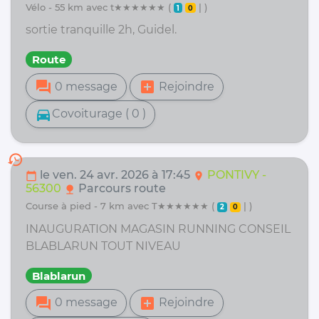
vélo - 55 km avec t★★★★★★ (
| )
1
0
sortie tranquille 2h, Guidel.
Route
forum
add_box
0 message
Rejoindre
directions_car
Covoiturage ( 0 )
history
le ven. 24 avr. 2026 à 17:45
PONTIVY -
calendar_today
location_on
56300
Parcours route
nature
course à pied - 7 km avec T★★★★★★ (
| )
2
0
INAUGURATION MAGASIN RUNNING CONSEIL
BLABLARUN TOUT NIVEAU
Blablarun
forum
add_box
0 message
Rejoindre