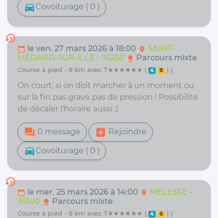
directions_car
Covoiturage ( 0 )
history
le ven. 27 mars 2026 à 18:00
SAINT-
calendar_today
location_on
MÉDARD-SUR-ILLE - 35250
Parcours mixte
nature
course à pied - 8 km avec T★★★★★★ (
| )
4
0
On court, si on doit marcher à un moment ou
sur la fin pas grave pas de pression ! Possibilité
de décaler l'horaire aussi :)
forum
add_box
0 message
Rejoindre
directions_car
Covoiturage ( 0 )
history
le mer. 25 mars 2026 à 14:00
MELESSE -
calendar_today
location_on
35520
Parcours mixte
nature
course à pied - 8 km avec T★★★★★★ (
| )
4
0