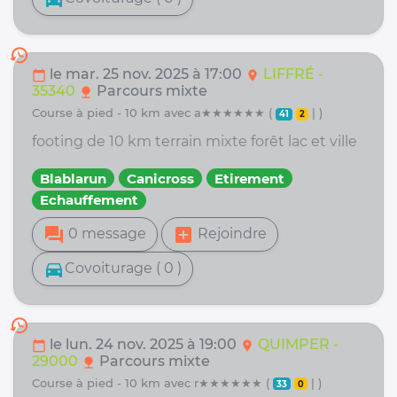
history
le mar. 25 nov. 2025 à 17:00
LIFFRÉ -
calendar_today
location_on
35340
Parcours mixte
nature
course à pied - 10 km avec a★★★★★★ (
| )
41
2
footing de 10 km terrain mixte forêt lac et ville
Blablarun
Canicross
Etirement
Echauffement
forum
add_box
0 message
Rejoindre
directions_car
Covoiturage ( 0 )
history
le lun. 24 nov. 2025 à 19:00
QUIMPER -
calendar_today
location_on
29000
Parcours mixte
nature
course à pied - 10 km avec r★★★★★★ (
| )
33
0