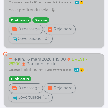
course à pied - 10 km avec b★★★★★★ (
| )
4
0
pour profiter du soleil 😁
Blablarun
Nature
forum
add_box
0 message
Rejoindre
directions_car
Covoiturage ( 0 )
history
le lun. 16 mars 2026 à 19:00
BREST -
calendar_today
location_on
29200
Parcours mixte
nature
course à pied - 10 km avec r★★★★★★ (
| )
33
0
Blablarun
forum
add_box
0 message
Rejoindre
directions_car
Covoiturage ( 0 )