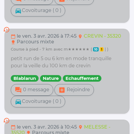
directions_car
Covoiturage ( 0 )
history
le ven. 3 avr. 2026 à 17:45
CREVIN - 35320
calendar_today
location_on
Parcours mixte
nature
course à pied - 7 km avec m★★★★★★ (
| )
10
1
petit run de 5 ou 6 km en mode tranquille
pour la veille du 100 km de crevin
Blablarun
Nature
Echauffement
forum
add_box
0 message
Rejoindre
directions_car
Covoiturage ( 0 )
history
le ven. 3 avr. 2026 à 10:45
MELESSE -
calendar_today
location_on
35520
Parcours mixte
nature