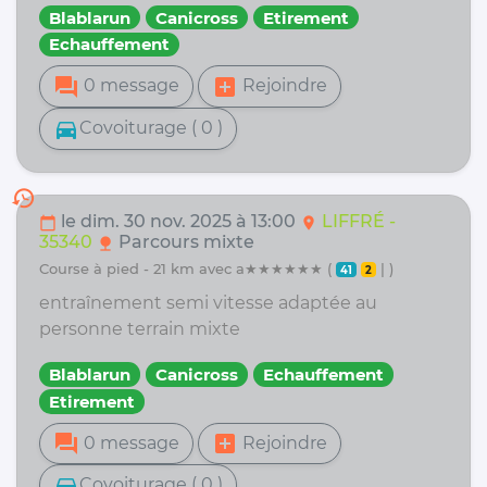
Blablarun
Canicross
Etirement
Echauffement
forum
add_box
0 message
Rejoindre
directions_car
Covoiturage ( 0 )
history
le dim. 30 nov. 2025 à 13:00
LIFFRÉ -
calendar_today
location_on
35340
Parcours mixte
nature
course à pied - 21 km avec a★★★★★★ (
| )
41
2
entraînement semi vitesse adaptée au
personne terrain mixte
Blablarun
Canicross
Echauffement
Etirement
forum
add_box
0 message
Rejoindre
directions_car
Covoiturage ( 0 )