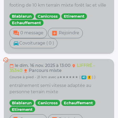
footing de 10 km terrain mixte forêt lac et ville
Blablarun
Canicross
Etirement
Echauffement
forum
add_box
0 message
Rejoindre
directions_car
Covoiturage ( 0 )
history
le dim. 16 nov. 2025 à 13:00
LIFFRÉ -
calendar_today
location_on
35340
Parcours mixte
nature
course à pied - 21 km avec a★★★★★★ (
| )
41
2
entraînement semi vitesse adaptée au
personne terrain mixte
Blablarun
Canicross
Echauffement
Etirement