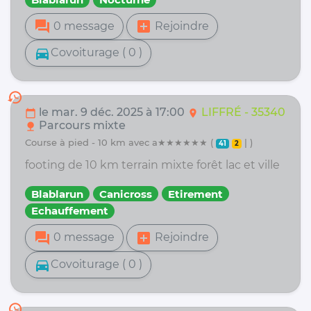
forum
add_box
0 message
Rejoindre
directions_car
Covoiturage ( 0 )
history
le mar. 9 déc. 2025 à 17:00
LIFFRÉ - 35340
calendar_today
location_on
Parcours mixte
nature
course à pied - 10 km avec a★★★★★★ (
| )
41
2
footing de 10 km terrain mixte forêt lac et ville
Blablarun
Canicross
Etirement
Echauffement
forum
add_box
0 message
Rejoindre
directions_car
Covoiturage ( 0 )
history