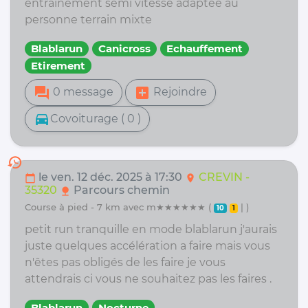
entraînement semi vitesse adaptée au
personne terrain mixte
Blablarun
Canicross
Echauffement
Etirement
forum
add_box
0 message
Rejoindre
directions_car
Covoiturage ( 0 )
history
le ven. 12 déc. 2025 à 17:30
CREVIN -
calendar_today
location_on
35320
Parcours chemin
nature
course à pied - 7 km avec m★★★★★★ (
| )
10
1
petit run tranquille en mode blablarun j'aurais
juste quelques accélération a faire mais vous
n'êtes pas obligés de les faire je vous
attendrais ci vous ne souhaitez pas les faires .
Blablarun
Nocturne