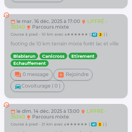
history
le mar. 16 déc. 2025 à 17:00
LIFFRÉ -
calendar_today
location_on
35340
Parcours mixte
nature
course à pied - 10 km avec a★★★★★★ (
| )
41
2
footing de 10 km terrain mixte forêt lac et ville
Blablarun
Canicross
Etirement
Echauffement
forum
add_box
0 message
Rejoindre
directions_car
Covoiturage ( 0 )
history
le dim. 14 déc. 2025 à 13:00
LIFFRÉ -
calendar_today
location_on
35340
Parcours mixte
nature
course à pied - 21 km avec a★★★★★★ (
| )
41
2