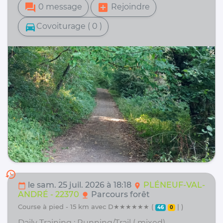
forum
add_box
0 message
Rejoindre
directions_car
Covoiturage ( 0 )
history
le sam. 25 juil. 2026 à 18:18
PLÉNEUF-VAL-
calendar_today
location_on
ANDRÉ - 22370
Parcours forêt
nature
course à pied - 15 km avec D★★★★★★ (
| )
46
0
Daily Training : Running/Trail ( mixed)