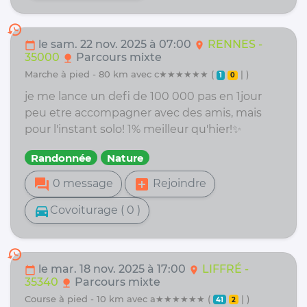
history
le sam. 22 nov. 2025 à 07:00
RENNES -
calendar_today
location_on
35000
Parcours mixte
nature
marche à pied - 80 km avec c★★★★★★ (
| )
1
0
je me lance un defi de 100 000 pas en 1jour
peu etre accompagner avec des amis, mais
pour l'instant solo! 1% meilleur qu'hier!✨
Randonnée
Nature
forum
add_box
0 message
Rejoindre
directions_car
Covoiturage ( 0 )
history
le mar. 18 nov. 2025 à 17:00
LIFFRÉ -
calendar_today
location_on
35340
Parcours mixte
nature
course à pied - 10 km avec a★★★★★★ (
| )
41
2