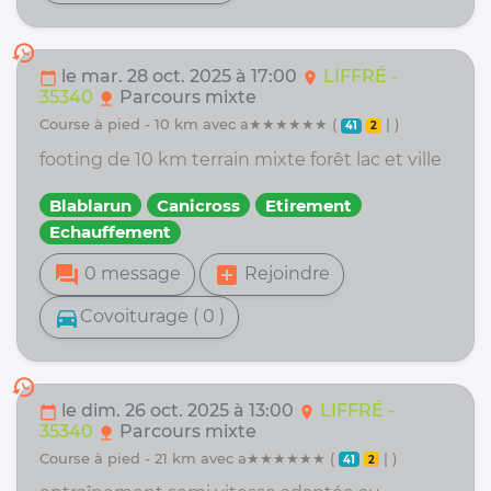
history
le mar. 28 oct. 2025 à 17:00
LIFFRÉ -
calendar_today
location_on
35340
Parcours mixte
nature
course à pied - 10 km avec a★★★★★★ (
| )
41
2
footing de 10 km terrain mixte forêt lac et ville
Blablarun
Canicross
Etirement
Echauffement
forum
add_box
0 message
Rejoindre
directions_car
Covoiturage ( 0 )
history
le dim. 26 oct. 2025 à 13:00
LIFFRÉ -
calendar_today
location_on
35340
Parcours mixte
nature
course à pied - 21 km avec a★★★★★★ (
| )
41
2