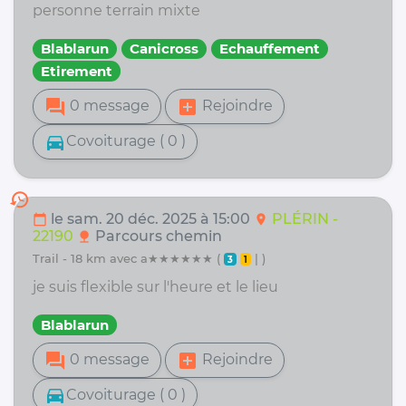
personne terrain mixte
Blablarun
Canicross
Echauffement
Etirement
forum
add_box
0 message
Rejoindre
directions_car
Covoiturage ( 0 )
history
le sam. 20 déc. 2025 à 15:00
PLÉRIN -
calendar_today
location_on
22190
Parcours chemin
nature
trail - 18 km avec a★★★★★★ (
| )
3
1
je suis flexible sur l'heure et le lieu
Blablarun
forum
add_box
0 message
Rejoindre
directions_car
Covoiturage ( 0 )