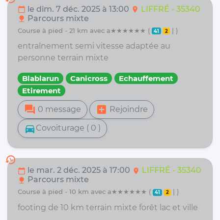
le dim. 7 déc. 2025 à 13:00
LIFFRÉ - 35340
calendar_today
location_on
Parcours mixte
nature
course à pied - 21 km avec a★★★★★★ (
| )
41
2
entraînement semi vitesse adaptée au
personne terrain mixte
Blablarun
Canicross
Echauffement
Etirement
forum
add_box
0 message
Rejoindre
directions_car
Covoiturage ( 0 )
history
le mar. 2 déc. 2025 à 17:00
LIFFRÉ - 35340
calendar_today
location_on
Parcours mixte
nature
course à pied - 10 km avec a★★★★★★ (
| )
41
2
footing de 10 km terrain mixte forêt lac et ville