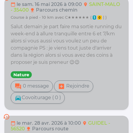
le sam. 16 mai 2026 à 09:00
SAINT-MALO
calendar_today
location_on
- 35400
Parcours chemin
nature
course à pied - 10 km avec C★★★★★★ (
| )
1
0
Salut demain je part faire ma sortie running du
week-end à allure tranquille entre 6 et 7/km
alors si vous aussi vous voulez un peu de
compagnie PS : je viens tout juste d'arriver
dans la région alors si vous avez des coins à
proposer je suis preneur 😉😉
Nature
forum
add_box
0 message
Rejoindre
directions_car
Covoiturage ( 0 )
history
le mar. 28 avr. 2026 à 10:00
GUIDEL -
calendar_today
location_on
56520
Parcours route
nature