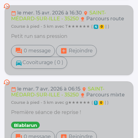
history
le mer. 15 avr. 2026 à 16:30
SAINT-
calendar_today
location_on
MÉDARD-SUR-ILLE - 35250
Parcours route
nature
course à pied - 5 km avec T★★★★★★ (
| )
4
0
Petit run sans pression
forum
add_box
0 message
Rejoindre
directions_car
Covoiturage ( 0 )
history
le mar. 7 avr. 2026 à 06:15
SAINT-
calendar_today
location_on
MÉDARD-SUR-ILLE - 35250
Parcours mixte
nature
course à pied - 5 km avec g★★★★★★ (
| )
1
0
Première séance de reprise !
Blablarun
forum
add_box
0 message
Rejoindre