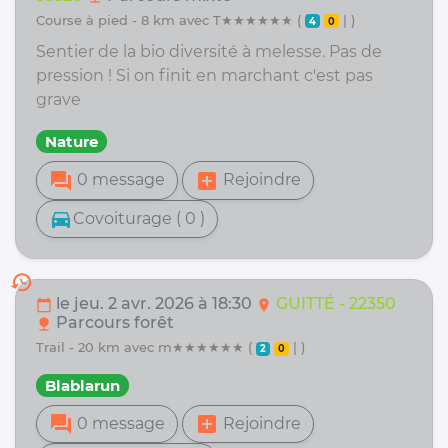
course à pied - 8 km avec T★★★★★★ (
| )
4
0
Sentier de la bio diversité à melesse. Pas de
pression ! Si on finit en marchant c'est pas
grave
Nature
forum
add_box
0 message
Rejoindre
directions_car
Covoiturage ( 0 )
history
le jeu. 2 avr. 2026 à 18:30
GUITTÉ - 22350
calendar_today
location_on
Parcours forêt
nature
trail - 20 km avec m★★★★★★ (
| )
2
0
Blablarun
forum
add_box
0 message
Rejoindre