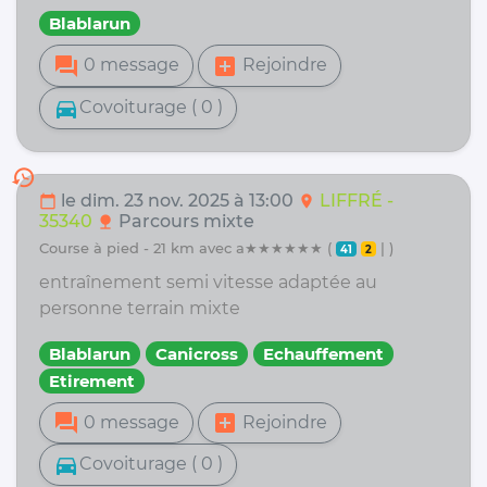
Blablarun
forum
add_box
0 message
Rejoindre
directions_car
Covoiturage ( 0 )
history
le dim. 23 nov. 2025 à 13:00
LIFFRÉ -
calendar_today
location_on
35340
Parcours mixte
nature
course à pied - 21 km avec a★★★★★★ (
| )
41
2
entraînement semi vitesse adaptée au
personne terrain mixte
Blablarun
Canicross
Echauffement
Etirement
forum
add_box
0 message
Rejoindre
directions_car
Covoiturage ( 0 )