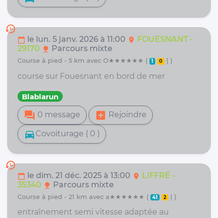
history
le lun. 5 janv. 2026 à 11:00
FOUESNANT -
calendar_today
location_on
29170
Parcours mixte
nature
course à pied - 5 km avec O★★★★★★ (
| )
1
0
course sur Fouesnant en bord de mer
Blablarun
forum
add_box
0 message
Rejoindre
directions_car
Covoiturage ( 0 )
history
le dim. 21 déc. 2025 à 13:00
LIFFRÉ -
calendar_today
location_on
35340
Parcours mixte
nature
course à pied - 21 km avec a★★★★★★ (
| )
41
2
entraînement semi vitesse adaptée au