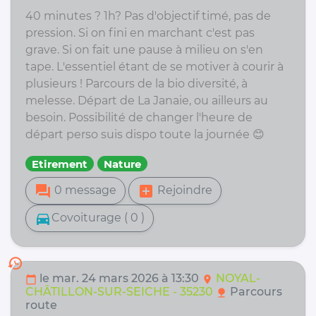
40 minutes ? 1h? Pas d'objectif timé, pas de
pression. Si on fini en marchant c'est pas
grave. Si on fait une pause à milieu on s'en
tape. L'essentiel étant de se motiver à courir à
plusieurs ! Parcours de la bio diversité, à
melesse. Départ de La Janaie, ou ailleurs au
besoin. Possibilité de changer l'heure de
départ perso suis dispo toute la journée 😊
Etirement
Nature
forum
add_box
0 message
Rejoindre
directions_car
Covoiturage ( 0 )
history
le mar. 24 mars 2026 à 13:30
NOYAL-
calendar_today
location_on
CHÂTILLON-SUR-SEICHE - 35230
Parcours
nature
route