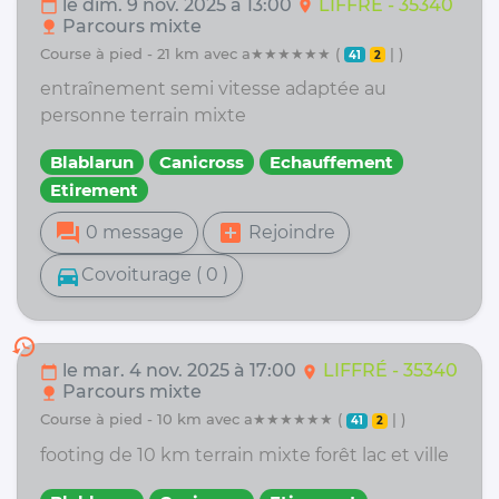
le dim. 9 nov. 2025 à 13:00
LIFFRÉ - 35340
calendar_today
location_on
Parcours mixte
nature
course à pied - 21 km avec a★★★★★★ (
| )
41
2
entraînement semi vitesse adaptée au
personne terrain mixte
Blablarun
Canicross
Echauffement
Etirement
forum
add_box
0 message
Rejoindre
directions_car
Covoiturage ( 0 )
history
le mar. 4 nov. 2025 à 17:00
LIFFRÉ - 35340
calendar_today
location_on
Parcours mixte
nature
course à pied - 10 km avec a★★★★★★ (
| )
41
2
footing de 10 km terrain mixte forêt lac et ville