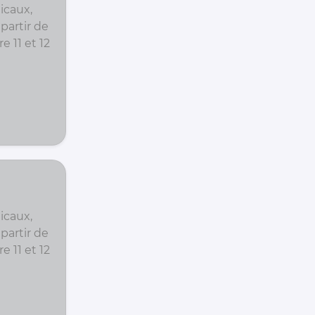
icaux,
partir de
e 11 et 12
icaux,
partir de
e 11 et 12