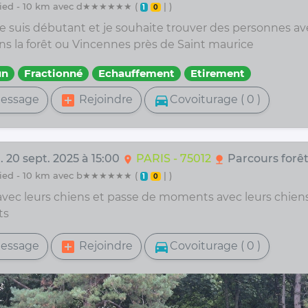
 pied - 10 km avec d★★★★★★ (
| )
1
0
je suis débutant et je souhaite trouver des personnes av
ns la forêt ou Vincennes près de Saint maurice
un
Fractionné
Echauffement
Etirement
add_box
directions_car
essage
Rejoindre
Covoiturage ( 0 )
 20 sept. 2025 à 15:00
PARIS - 75012
Parcours forê
location_on
nature
 pied - 10 km avec b★★★★★★ (
| )
1
0
 avec leurs chiens et passe de moments avec leurs chien
ts
add_box
directions_car
essage
Rejoindre
Covoiturage ( 0 )