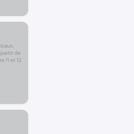
icaux,
partir de
e 11 et 12