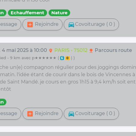
un
Echauffement
Nature
add_box
directions_car
essage
Rejoindre
Covoiturage ( 0 )
. 4 mai 2025 à 10:00
PARIS - 75012
Parcours route
location_on
nature
 pied - 9 km avec p★★★★★★ (
| )
6
0
rche un(e) compagnon régulier pour des joggings domin
 matin. l'idée étant de courir dans le bois de Vincennes à 
 de Saint Mandé. je cours en gros 1h15 à 9,4 km/h soit entr
entôt
un
add_box
directions_car
essage
Rejoindre
Covoiturage ( 0 )