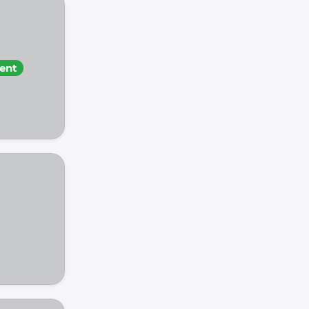
ent
e