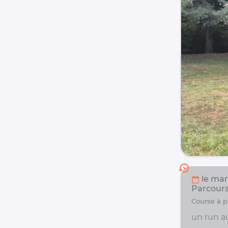
history
le mar.
calendar_today
Parcours
course à
un run a