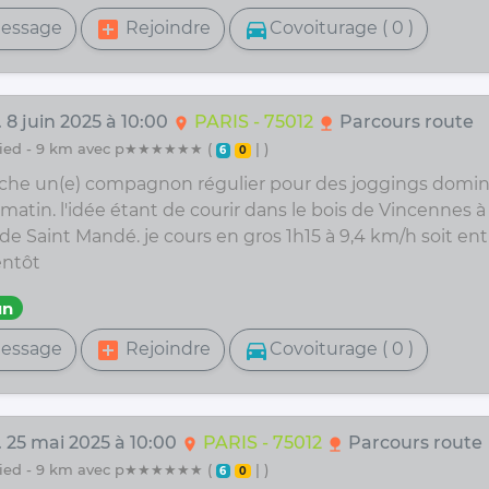
add_box
directions_car
essage
Rejoindre
Covoiturage ( 0 )
 8 juin 2025 à 10:00
PARIS - 75012
Parcours route
location_on
nature
 pied - 9 km avec p★★★★★★ (
| )
6
0
rche un(e) compagnon régulier pour des joggings domin
 matin. l'idée étant de courir dans le bois de Vincennes à 
 de Saint Mandé. je cours en gros 1h15 à 9,4 km/h soit entr
entôt
un
add_box
directions_car
essage
Rejoindre
Covoiturage ( 0 )
. 25 mai 2025 à 10:00
PARIS - 75012
Parcours route
location_on
nature
 pied - 9 km avec p★★★★★★ (
| )
6
0