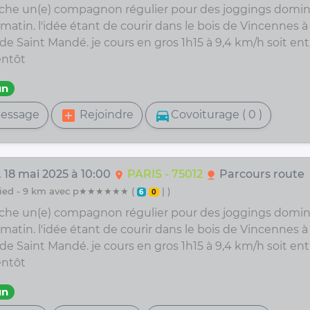
rche un(e) compagnon régulier pour des joggings domin
 matin. l'idée étant de courir dans le bois de Vincennes à 
 de Saint Mandé. je cours en gros 1h15 à 9,4 km/h soit entr
entôt
un
add_box
directions_car
essage
Rejoindre
Covoiturage ( 0 )
. 18 mai 2025 à 10:00
PARIS - 75012
Parcours route
location_on
nature
 pied - 9 km avec p★★★★★★ (
| )
6
0
rche un(e) compagnon régulier pour des joggings domin
 matin. l'idée étant de courir dans le bois de Vincennes à 
 de Saint Mandé. je cours en gros 1h15 à 9,4 km/h soit entr
entôt
un