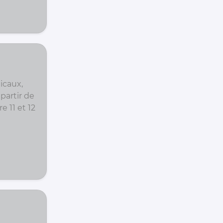
icaux,
partir de
e 11 et 12