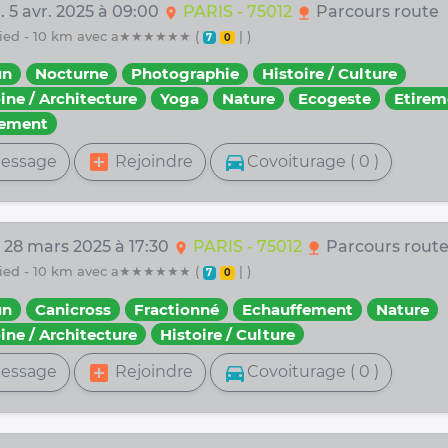
. 5 avr. 2025 à 09:00
PARIS - 75012
Parcours route
location_on
nature
 pied - 10 km avec a★★★★★★ (
| )
7
0
un
Nocturne
Photographie
Histoire / Culture
ine / Architecture
Yoga
Nature
Ecogeste
Etirem
fement
add_box
directions_car
essage
Rejoindre
Covoiturage ( 0 )
. 28 mars 2025 à 17:30
PARIS - 75012
Parcours rout
location_on
nature
 pied - 10 km avec a★★★★★★ (
| )
7
0
un
Canicross
Fractionné
Echauffement
Nature
ine / Architecture
Histoire / Culture
add_box
directions_car
essage
Rejoindre
Covoiturage ( 0 )