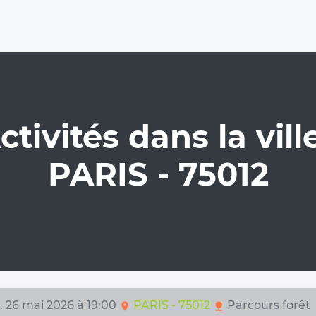
ctivités dans la ville
PARIS - 75012
. 26 mai 2026 à 19:00
PARIS - 75012
Parcours forêt
location_on
nature