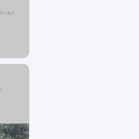
ec qui
t
s