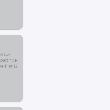
icaux,
partir de
e 11 et 12