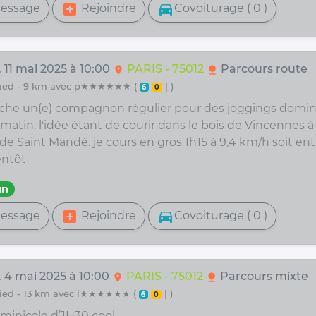
add_box
directions_car
essage
Rejoindre
Covoiturage ( 0 )
 11 mai 2025 à 10:00
PARIS - 75012
Parcours route
location_on
nature
 pied - 9 km avec p★★★★★★ (
| )
6
0
rche un(e) compagnon régulier pour des joggings domin
 matin. l'idée étant de courir dans le bois de Vincennes à 
 de Saint Mandé. je cours en gros 1h15 à 9,4 km/h soit entr
entôt
un
add_box
directions_car
essage
Rejoindre
Covoiturage ( 0 )
. 4 mai 2025 à 10:00
PARIS - 75012
Parcours mixte
location_on
nature
 pied - 13 km avec l★★★★★★ (
| )
6
0
ominicale d’1H30 cool