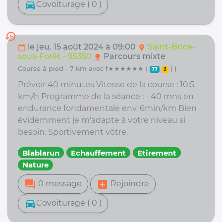
directions_car
Covoiturage ( 0 )
history
le jeu. 15 août 2024 à 09:00
Saint-Brice-
calendar_today
location_on
sous-Forêt - 95350
Parcours mixte
nature
course à pied - 7 km avec f★★★★★★ (
| )
77
3
Prévoir 40 minutes Vitesse de la course : 10;5
km/h Programme de la séance : - 40 mns en
endurance fondamentale env. 6min/km Bien
évidemment je m'adapte à votre niveau si
besoin. Sportivement vôtre.
Blablarun
Echauffement
Etirement
Nature
forum
add_box
0 message
Rejoindre
directions_car
Covoiturage ( 0 )