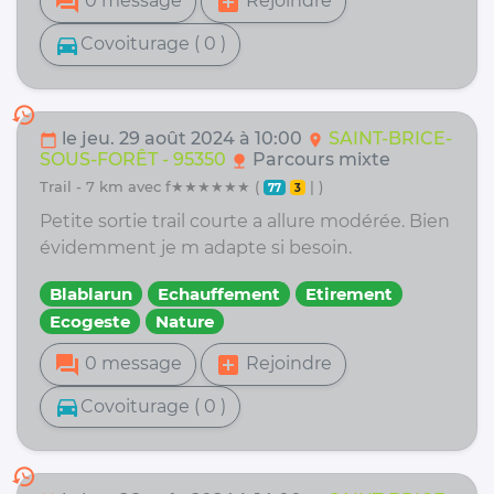
forum
add_box
0 message
Rejoindre
directions_car
Covoiturage ( 0 )
history
le jeu. 29 août 2024 à 10:00
SAINT-BRICE-
calendar_today
location_on
SOUS-FORÊT - 95350
Parcours mixte
nature
trail - 7 km avec f★★★★★★ (
| )
77
3
Petite sortie trail courte a allure modérée. Bien
évidemment je m adapte si besoin.
Blablarun
Echauffement
Etirement
Ecogeste
Nature
forum
add_box
0 message
Rejoindre
directions_car
Covoiturage ( 0 )
history