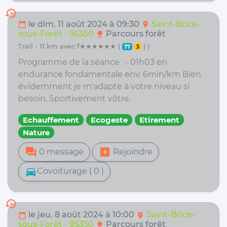
history
le dim. 11 août 2024 à 09:30
Saint-Brice-
calendar_today
location_on
sous-Forêt - 95350
Parcours forêt
nature
trail - 11 km avec f★★★★★★ (
| )
77
3
Programme de la séance : - 01h03 en
endurance fondamentale env. 6min/km Bien
évidemment je m'adapte à votre niveau si
besoin. Sportivement vôtre.
Echauffement
Ecogeste
Etirement
Nature
forum
add_box
0 message
Rejoindre
directions_car
Covoiturage ( 0 )
history
le jeu. 8 août 2024 à 10:00
Saint-Brice-
calendar_today
location_on
sous-Forêt - 95350
Parcours forêt
nature