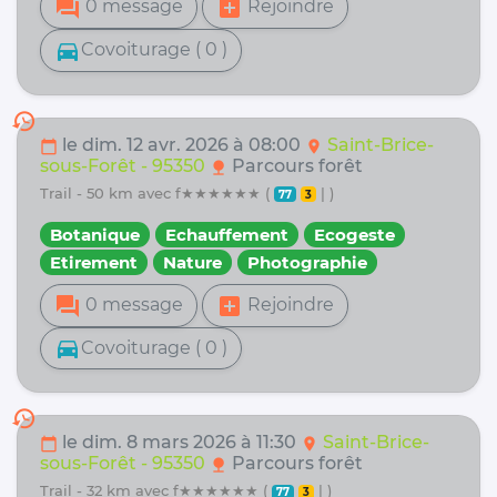
forum
add_box
0 message
Rejoindre
directions_car
Covoiturage ( 0 )
history
le dim. 12 avr. 2026 à 08:00
Saint-Brice-
calendar_today
location_on
sous-Forêt - 95350
Parcours forêt
nature
trail - 50 km avec f★★★★★★ (
| )
77
3
Botanique
Echauffement
Ecogeste
Etirement
Nature
Photographie
forum
add_box
0 message
Rejoindre
directions_car
Covoiturage ( 0 )
history
le dim. 8 mars 2026 à 11:30
Saint-Brice-
calendar_today
location_on
sous-Forêt - 95350
Parcours forêt
nature
trail - 32 km avec f★★★★★★ (
| )
77
3