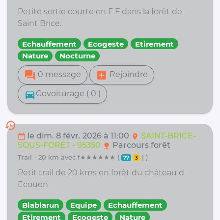
Petite sortie courte en E.F dans la forêt de
Saint Brice.
Echauffement
Ecogeste
Etirement
Nature
Nocturne
forum
add_box
0 message
Rejoindre
directions_car
Covoiturage ( 0 )
history
le dim. 8 févr. 2026 à 11:00
SAINT-BRICE-
calendar_today
location_on
SOUS-FORÊT - 95350
Parcours forêt
nature
trail - 20 km avec f★★★★★★ (
| )
77
3
Petit trail de 20 kms en forêt du château d
Ecouen
Blablarun
Equipe
Echauffement
Etirement
Ecogeste
Nature