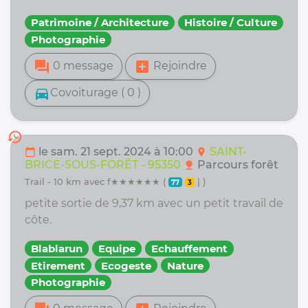
Patrimoine / Architecture
Histoire / Culture
Photographie
forum
add_box
0 message
Rejoindre
directions_car
Covoiturage ( 0 )
history
le sam. 21 sept. 2024 à 10:00
SAINT-
calendar_today
location_on
BRICE-SOUS-FORÊT - 95350
Parcours forêt
nature
trail - 10 km avec f★★★★★★ (
| )
77
3
petite sortie de 9,37 km avec un petit travail de
côte.
Blablarun
Equipe
Echauffement
Etirement
Ecogeste
Nature
Photographie