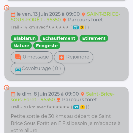
history
le ven. 13 juin 2025 à 09:00
SAINT-BRICE-
calendar_today
location_on
SOUS-FORÊT - 95350
Parcours forêt
nature
trail - 14 km avec f★★★★★★ (
| )
77
3
Blablarun
Echauffement
Etirement
Nature
Ecogeste
forum
add_box
0 message
Rejoindre
directions_car
Covoiturage ( 0 )
history
le dim. 8 juin 2025 à 09:00
Saint-Brice-
calendar_today
location_on
sous-Forêt - 95350
Parcours forêt
nature
trail - 30 km avec f★★★★★★ (
| )
77
3
Petite sortie de 30 kms au départ de Saint
Brice Sous Forêt en E.F si besoin je m'adapte à
votre allure.