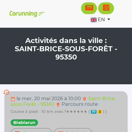
Cookies management panel
sort
Corunning
EN
Activités dans la ville :
SAINT-BRICE-SOUS-FORÊT -
95350
history
le mer. 20 mai 2026 à 10:00
Saint-Brice-
calendar_today
location_on
sous-Forêt - 95350
Parcours route
nature
course à pied - 10 km avec f★★★★★★ (
| )
77
3
Blablarun