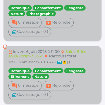
Botanique
Echauffement
Ecogeste
Nature
Photographie
forum
add_box
0 message
Rejoindre
directions_car
Covoiturage ( 0 )
history
le ven. 6 juin 2025 à 11:00
Saint-Brice-
calendar_today
location_on
sous-Forêt - 95350
Parcours forêt
nature
trail - 17 km avec f★★★★★★ (
| )
77
3
Botanique
Echauffement
Ecogeste
Etirement
Nature
forum
add_box
0 message
Rejoindre
directions_car
Covoiturage ( 0 )