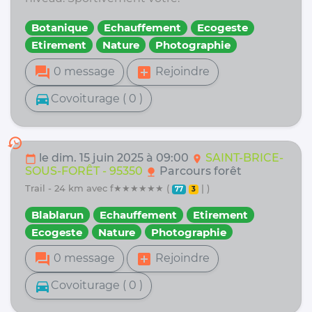
Botanique
Echauffement
Ecogeste
Etirement
Nature
Photographie
forum
add_box
0 message
Rejoindre
directions_car
Covoiturage ( 0 )
history
le dim. 15 juin 2025 à 09:00
SAINT-BRICE-
calendar_today
location_on
SOUS-FORÊT - 95350
Parcours forêt
nature
trail - 24 km avec f★★★★★★ (
| )
77
3
Blablarun
Echauffement
Etirement
Ecogeste
Nature
Photographie
forum
add_box
0 message
Rejoindre
directions_car
Covoiturage ( 0 )