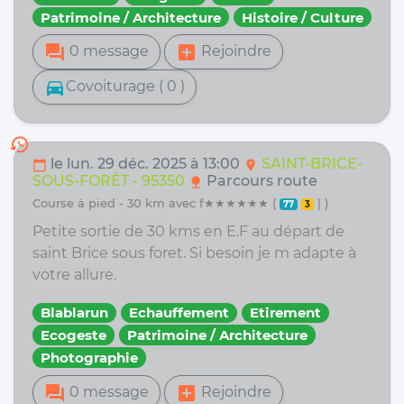
Patrimoine / Architecture
Histoire / Culture
forum
add_box
0 message
Rejoindre
directions_car
Covoiturage ( 0 )
history
le lun. 29 déc. 2025 à 13:00
SAINT-BRICE-
calendar_today
location_on
SOUS-FORÊT - 95350
Parcours route
nature
course à pied - 30 km avec f★★★★★★ (
| )
77
3
Petite sortie de 30 kms en E.F au départ de
saint Brice sous foret. Si besoin je m adapte à
votre allure.
Blablarun
Echauffement
Etirement
Ecogeste
Patrimoine / Architecture
Photographie
forum
add_box
0 message
Rejoindre