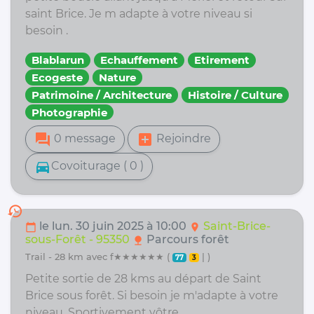
saint Brice. Je m adapte à votre niveau si
besoin .
Blablarun
Echauffement
Etirement
Ecogeste
Nature
Patrimoine / Architecture
Histoire / Culture
Photographie
forum
add_box
0 message
Rejoindre
directions_car
Covoiturage ( 0 )
history
le lun. 30 juin 2025 à 10:00
Saint-Brice-
calendar_today
location_on
sous-Forêt - 95350
Parcours forêt
nature
trail - 28 km avec f★★★★★★ (
| )
77
3
Petite sortie de 28 kms au départ de Saint
Brice sous forêt. Si besoin je m'adapte à votre
niveau. Sportivement vôtre.