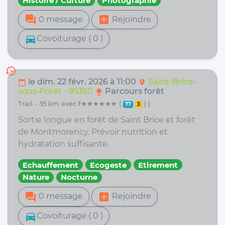
Histoire / Culture
Photographie
forum
add_box
0 message
Rejoindre
directions_car
Covoiturage ( 0 )
history
le dim. 22 févr. 2026 à 11:00
Saint-Brice-
calendar_today
location_on
sous-Forêt - 95350
Parcours forêt
nature
trail - 35 km avec f★★★★★★ (
| )
77
3
Sortie longue en forêt de Saint Brice et forêt
de Montmorency. Prévoir nutrition et
hydratation suffisante.
Echauffement
Ecogeste
Etirement
Nature
Nocturne
forum
add_box
0 message
Rejoindre
directions_car
Covoiturage ( 0 )