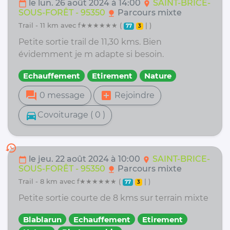
le lun. 26 août 2024 à 14:00
SAINT-BRICE-
calendar_today
location_on
SOUS-FORÊT - 95350
Parcours mixte
nature
trail - 11 km avec f★★★★★★ (
| )
77
3
Petite sortie trail de 11,30 kms. Bien
évidemment je m adapte si besoin.
Echauffement
Etirement
Nature
forum
add_box
0 message
Rejoindre
directions_car
Covoiturage ( 0 )
history
le jeu. 22 août 2024 à 10:00
SAINT-BRICE-
calendar_today
location_on
SOUS-FORÊT - 95350
Parcours mixte
nature
trail - 8 km avec f★★★★★★ (
| )
77
3
Petite sortie courte de 8 kms sur terrain mixte
Blablarun
Echauffement
Etirement