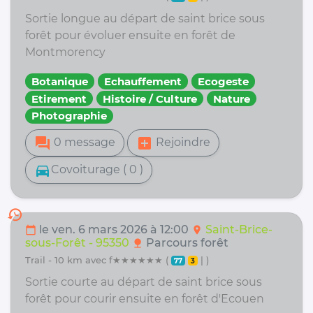
Sortie longue au départ de saint brice sous
forêt pour évoluer ensuite en forêt de
Montmorency
Botanique
Echauffement
Ecogeste
Etirement
Histoire / Culture
Nature
Photographie
forum
add_box
0 message
Rejoindre
directions_car
Covoiturage ( 0 )
history
le ven. 6 mars 2026 à 12:00
Saint-Brice-
calendar_today
location_on
sous-Forêt - 95350
Parcours forêt
nature
trail - 10 km avec f★★★★★★ (
| )
77
3
Sortie courte au départ de saint brice sous
forêt pour courir ensuite en forêt d'Ecouen