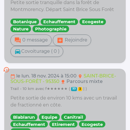
Petite sortie tranquille dans la forêt de
Montmorency. Départ Saint Brice Sous Forêt
Botanique
Echauffement
Ecogeste
Nature
Photographie
forum
add_box
0 message
Rejoindre
directions_car
Covoiturage ( 0 )
history
le lun. 18 nov. 2024 à 15:00
SAINT-BRICE-
calendar_today
location_on
SOUS-FORÊT - 95350
Parcours mixte
nature
trail - 10 km avec f★★★★★★ (
| )
77
3
Petite sortie de environ 10 kms avec un travail
de fractionné en côte.
Blablarun
Equipe
Canitrail
Echauffement
Etirement
Ecogeste