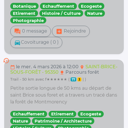
Botanique
Echauffement
Ecogeste
Etirement
Histoire / Culture
Nature
Photographie
forum
add_box
0 message
Rejoindre
directions_car
Covoiturage ( 0 )
history
le mer. 4 mars 2026 à 12:00
SAINT-BRICE-
calendar_today
location_on
SOUS-FORÊT - 95350
Parcours forêt
nature
trail - 50 km avec f★★★★★★ (
| )
77
3
Petite sortie longue de 50 kms au départ de
saint Brice sous foret et a travers un tracé dans
la forêt de Montmorency
Echauffement
Etirement
Ecogeste
Nature
Patrimoine / Architecture