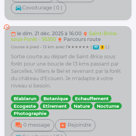
directions_car
Covoiturage ( 0 )
history
le dim. 21 déc. 2025 à 16:00
Saint-Brice-
calendar_today
location_on
sous-Forêt - 95350
Parcours route
nature
course à pied - 13 km avec f★★★★★★ (
| )
77
3
Sortie courte au départ de Saint-Brice sous
forêt pour une boucle de 13 kms passant par
Sarcelles, Villiers le Bel et revenant par la forêt
du château d'Ecouen. Je m'adapte à votre
niveau si besoin.
Blablarun
Botanique
Echauffement
Ecogeste
Etirement
Nature
Nocturne
Photographie
forum
add_box
0 message
Rejoindre