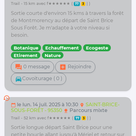
trail - 15 km avec f★★★★★★ (
| )
77
3
Sortie courte d'environ 15 kms à travers la forêt
de Montmorency au départ de Saint Brice
Sous Forêt. Je m'adapte à votre niveau si
besoin.
Botanique
Echauffement
Ecogeste
Etirement
Nature
forum
add_box
0 message
Rejoindre
directions_car
Covoiturage ( 0 )
history
le lun. 14 juil. 2025 à 10:30
SAINT-BRICE-
calendar_today
location_on
SOUS-FORÊT - 95350
Parcours mixte
nature
trail - 52 km avec f★★★★★★ (
| )
77
3
Sortie longue départ Saint Brice pour une
petite boucle allant jusqu'à Mériel et retour sur