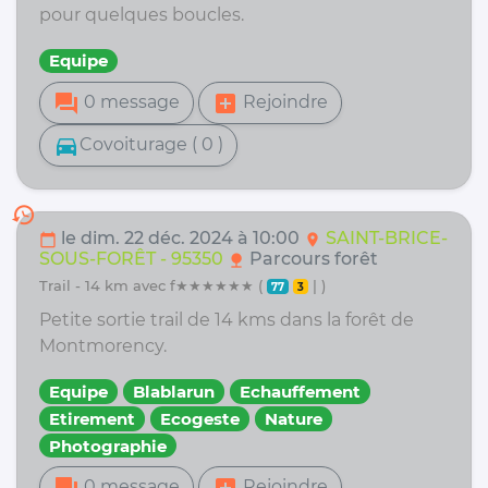
pour quelques boucles.
Equipe
forum
add_box
0 message
Rejoindre
directions_car
Covoiturage ( 0 )
history
le dim. 22 déc. 2024 à 10:00
SAINT-BRICE-
calendar_today
location_on
SOUS-FORÊT - 95350
Parcours forêt
nature
trail - 14 km avec f★★★★★★ (
| )
77
3
Petite sortie trail de 14 kms dans la forêt de
Montmorency.
Equipe
Blablarun
Echauffement
Etirement
Ecogeste
Nature
Photographie
0 message
Rejoindre