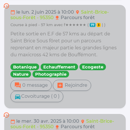
history
le lun. 2 juin 2025 à 10:00
Saint-Brice-
calendar_today
location_on
sous-Forêt - 95350
Parcours forêt
nature
course à pied - 57 km avec f★★★★★★ (
| )
77
3
Petite sortie en E.F de 57 kms au départ de
Saint Brice Sous fôret pour un parcours
reprenant en majeur partie les grandes lignes
du maxicross 42 kms de Bouffémont.
Botanique
Echauffement
Ecogeste
Nature
Photographie
forum
add_box
0 message
Rejoindre
directions_car
Covoiturage ( 0 )
history
le mer. 30 avr. 2025 à 10:00
Saint-Brice-
calendar_today
location_on
sous-Forêt - 95350
Parcours forêt
nature