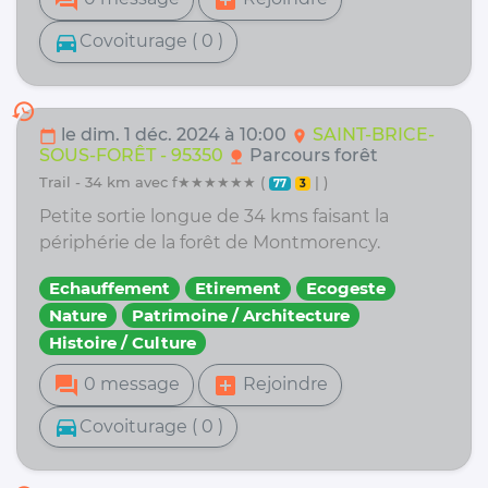
forum
add_box
directions_car
Covoiturage ( 0 )
history
le dim. 1 déc. 2024 à 10:00
SAINT-BRICE-
calendar_today
location_on
SOUS-FORÊT - 95350
Parcours forêt
nature
trail - 34 km avec f★★★★★★ (
| )
77
3
Petite sortie longue de 34 kms faisant la
périphérie de la forêt de Montmorency.
Echauffement
Etirement
Ecogeste
Nature
Patrimoine / Architecture
Histoire / Culture
forum
add_box
0 message
Rejoindre
directions_car
Covoiturage ( 0 )