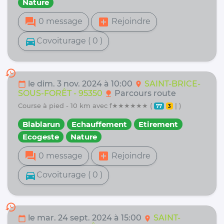
Nature
forum
add_box
0 message
Rejoindre
directions_car
Covoiturage ( 0 )
history
le dim. 3 nov. 2024 à 10:00
SAINT-BRICE-
calendar_today
location_on
SOUS-FORÊT - 95350
Parcours route
nature
course à pied - 10 km avec f★★★★★★ (
| )
77
3
Blablarun
Echauffement
Etirement
Ecogeste
Nature
forum
add_box
0 message
Rejoindre
directions_car
Covoiturage ( 0 )
history
le mar. 24 sept. 2024 à 15:00
SAINT-
calendar_today
location_on