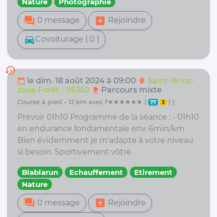
Nature
Photographie
forum
add_box
0 message
Rejoindre
directions_car
Covoiturage ( 0 )
history
le dim. 18 août 2024 à 09:00
Saint-Brice-
calendar_today
location_on
sous-Forêt - 95350
Parcours mixte
nature
course à pied - 12 km avec f★★★★★★ (
| )
77
3
Prévoir 01h10 Programme de la séance : - 01h10
en endurance fondamentale env. 6min/km
Bien évidemment je m'adapte à votre niveau
si besoin. Sportivement vôtre.
Blablarun
Echauffement
Etirement
Nature
forum
add_box
0 message
Rejoindre