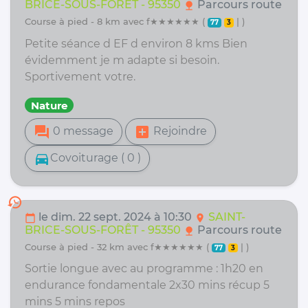
BRICE-SOUS-FORÊT - 95350
Parcours route
nature
course à pied - 8 km avec f★★★★★★ (
| )
77
3
Petite séance d EF d environ 8 kms Bien
évidemment je m adapte si besoin.
Sportivement votre.
Nature
forum
add_box
0 message
Rejoindre
directions_car
Covoiturage ( 0 )
history
le dim. 22 sept. 2024 à 10:30
SAINT-
calendar_today
location_on
BRICE-SOUS-FORÊT - 95350
Parcours route
nature
course à pied - 32 km avec f★★★★★★ (
| )
77
3
Sortie longue avec au programme : 1h20 en
endurance fondamentale 2x30 mins récup 5
mins 5 mins repos