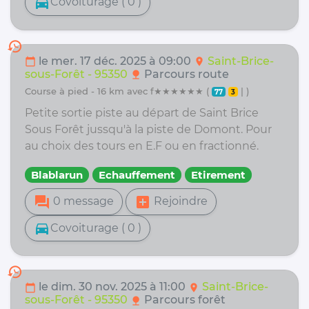
directions_car
Covoiturage ( 0 )
history
le mer. 17 déc. 2025 à 09:00
Saint-Brice-
calendar_today
location_on
sous-Forêt - 95350
Parcours route
nature
course à pied - 16 km avec f★★★★★★ (
| )
77
3
Petite sortie piste au départ de Saint Brice
Sous Forêt jussqu'à la piste de Domont. Pour
au choix des tours en E.F ou en fractionné.
Blablarun
Echauffement
Etirement
forum
add_box
0 message
Rejoindre
directions_car
Covoiturage ( 0 )
history
le dim. 30 nov. 2025 à 11:00
Saint-Brice-
calendar_today
location_on
sous-Forêt - 95350
Parcours forêt
nature