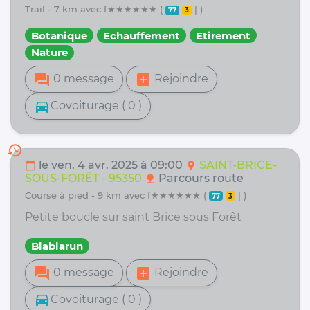
trail - 7 km avec f★★★★★★ (
| )
77
3
Botanique
Echauffement
Etirement
Nature
forum
add_box
0 message
Rejoindre
directions_car
Covoiturage ( 0 )
history
le ven. 4 avr. 2025 à 09:00
SAINT-BRICE-
calendar_today
location_on
SOUS-FORÊT - 95350
Parcours route
nature
course à pied - 9 km avec f★★★★★★ (
| )
77
3
Petite boucle sur saint Brice sous Forêt
Blablarun
forum
add_box
0 message
Rejoindre
directions_car
Covoiturage ( 0 )