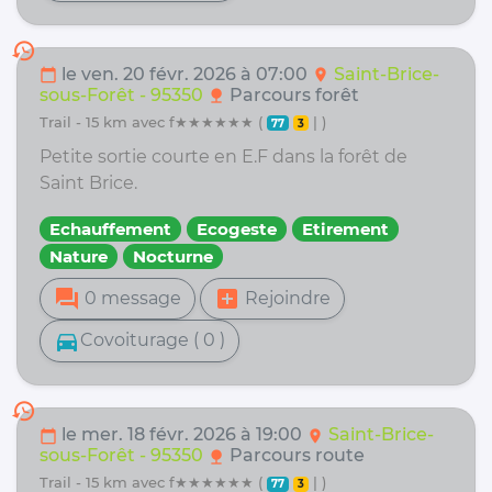
history
le ven. 20 févr. 2026 à 07:00
Saint-Brice-
calendar_today
location_on
sous-Forêt - 95350
Parcours forêt
nature
trail - 15 km avec f★★★★★★ (
| )
77
3
Petite sortie courte en E.F dans la forêt de
Saint Brice.
Echauffement
Ecogeste
Etirement
Nature
Nocturne
forum
add_box
0 message
Rejoindre
directions_car
Covoiturage ( 0 )
history
le mer. 18 févr. 2026 à 19:00
Saint-Brice-
calendar_today
location_on
sous-Forêt - 95350
Parcours route
nature
trail - 15 km avec f★★★★★★ (
| )
77
3