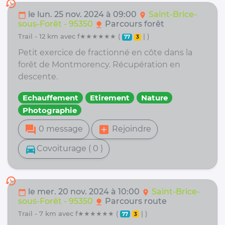
history
le lun. 25 nov. 2024 à 09:00
Saint-Brice-
calendar_today
location_on
sous-Forêt - 95350
Parcours forêt
nature
trail - 12 km avec f★★★★★★ (
| )
77
3
Petit exercice de fractionné en côte dans la
forêt de Montmorency. Récupération en
descente.
Echauffement
Etirement
Nature
Photographie
forum
add_box
0 message
Rejoindre
directions_car
Covoiturage ( 0 )
history
le mer. 20 nov. 2024 à 10:00
Saint-Brice-
calendar_today
location_on
sous-Forêt - 95350
Parcours route
nature
trail - 7 km avec f★★★★★★ (
| )
77
3