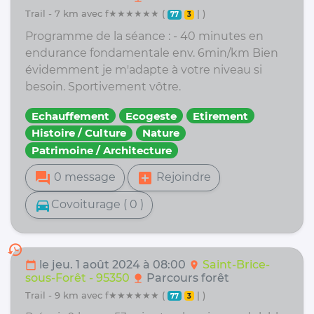
trail - 7 km avec f★★★★★★ (
| )
77
3
Programme de la séance : - 40 minutes en
endurance fondamentale env. 6min/km Bien
évidemment je m'adapte à votre niveau si
besoin. Sportivement vôtre.
Echauffement
Ecogeste
Etirement
Histoire / Culture
Nature
Patrimoine / Architecture
forum
add_box
0 message
Rejoindre
directions_car
Covoiturage ( 0 )
history
le jeu. 1 août 2024 à 08:00
Saint-Brice-
calendar_today
location_on
sous-Forêt - 95350
Parcours forêt
nature
trail - 9 km avec f★★★★★★ (
| )
77
3