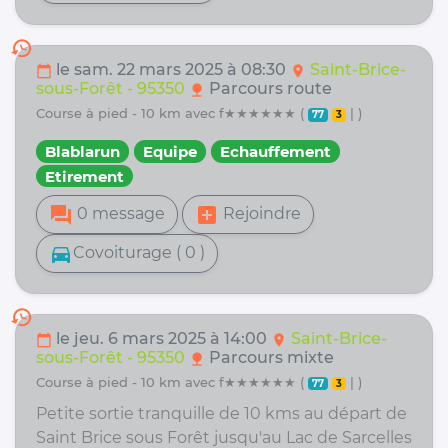
history
le sam. 22 mars 2025 à 08:30
Saint-Brice-
calendar_today
location_on
sous-Forêt - 95350
Parcours route
nature
course à pied - 10 km avec f★★★★★★ (
| )
77
3
Blablarun
Equipe
Echauffement
Etirement
forum
add_box
0 message
Rejoindre
directions_car
Covoiturage ( 0 )
history
le jeu. 6 mars 2025 à 14:00
Saint-Brice-
calendar_today
location_on
sous-Forêt - 95350
Parcours mixte
nature
course à pied - 10 km avec f★★★★★★ (
| )
77
3
Petite sortie tranquille de 10 kms au départ de
Saint Brice sous Forêt jusqu'au Lac de Sarcelles