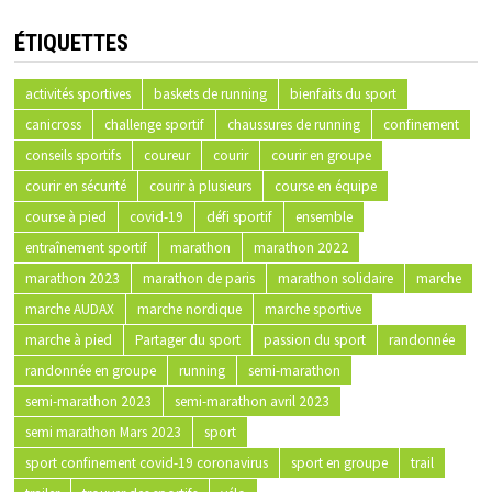
ÉTIQUETTES
activités sportives
baskets de running
bienfaits du sport
canicross
challenge sportif
chaussures de running
confinement
conseils sportifs
coureur
courir
courir en groupe
courir en sécurité
courir à plusieurs
course en équipe
course à pied
covid-19
défi sportif
ensemble
entraînement sportif
marathon
marathon 2022
marathon 2023
marathon de paris
marathon solidaire
marche
marche AUDAX
marche nordique
marche sportive
marche à pied
Partager du sport
passion du sport
randonnée
randonnée en groupe
running
semi-marathon
semi-marathon 2023
semi-marathon avril 2023
semi marathon Mars 2023
sport
sport confinement covid-19 coronavirus
sport en groupe
trail