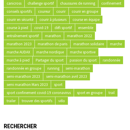
canicross
challenge sportif
chaussures de running
confinement
conseils sportifs
coureur
courir
courir en groupe
courir en sécurité
courir à plusieurs
course en équipe
course à pied
covid-19
défi sportif
ensemble
entraînement sportif
marathon
marathon 2022
marathon 2023
marathon de paris
marathon solidaire
marche
marche AUDAX
marche nordique
marche sportive
marche à pied
Partager du sport
passion du sport
randonnée
randonnée en groupe
running
semi-marathon
semi-marathon 2023
semi-marathon avril 2023
semi marathon Mars 2023
sport
sport confinement covid-19 coronavirus
sport en groupe
trail
trailer
trouver des sportifs
vélo
RECHERCHER