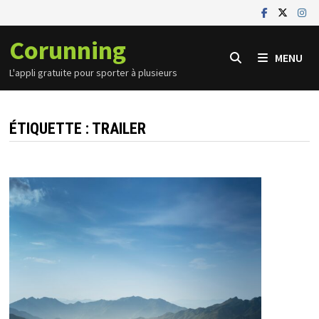
Passer
au
Corunning
contenu
MENU
L'appli gratuite pour sporter à plusieurs
ÉTIQUETTE :
TRAILER