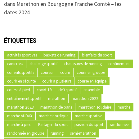
dans
Marathon en Bourgogne Franche Comté – les
dates 2024
ÉTIQUETTES
activités sportives
baskets de running
bienfaits du sport
canicross
challenge sportif
chaussures de running
confinement
conseils sportifs
coureur
courir
courir en groupe
courir en sécurité
courir à plusieurs
course en équipe
course à pied
covid-19
défi sportif
ensemble
entraînement sportif
marathon
marathon 2022
marathon 2023
marathon de paris
marathon solidaire
marche
marche AUDAX
marche nordique
marche sportive
marche à pied
Partager du sport
passion du sport
randonnée
randonnée en groupe
running
semi-marathon