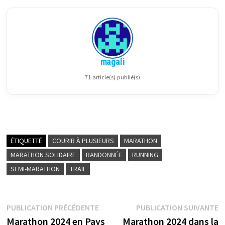
magali
71 article(s) publié(s)
ÉTIQUETTÉ
COURIR À PLUSIEURS
MARATHON
MARATHON SOLIDAIRE
RANDONNÉE
RUNNING
SEMI-MARATHON
TRAIL
Navigation
Publication
P
PUBLICATION PRÉCÉDENTE
PUBLICATION SUIVANTE
précédente :
su
Marathon 2024 en Pays
Marathon 2024 dans la