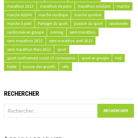
marathon 2023
marathon de paris
marathon solidaire
marche
marche AUDAX
marche nordique
marche sportive
marche à pied
Partager du sport
passion du sport
randonnée
randonnée en groupe
running
semi-marathon
semi-marathon 2023
semi-marathon avril 2023
semi marathon Mars 2023
sport
sport confinement covid-19 coronavirus
sport en groupe
trail
trailer
trouver des sportifs
vélo
RECHERCHER
Rechercher :