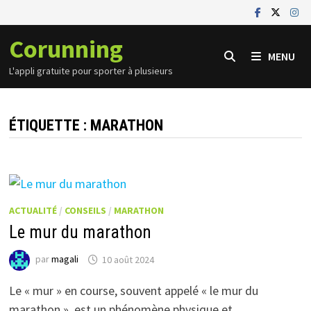
Passer
au
Corunning
contenu
MENU
L'appli gratuite pour sporter à plusieurs
ÉTIQUETTE :
MARATHON
ACTUALITÉ
/
CONSEILS
/
MARATHON
Le mur du marathon
par
magali
10 août 2024
Le « mur » en course, souvent appelé « le mur du
marathon », est un phénomène physique et