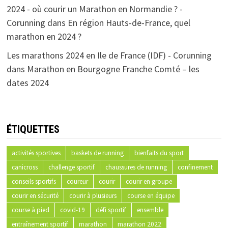
2024 - où courir un Marathon en Normandie ? -
Corunning
dans
En région Hauts-de-France, quel
marathon en 2024 ?
Les marathons 2024 en Ile de France (IDF) - Corunning
dans
Marathon en Bourgogne Franche Comté – les
dates 2024
ÉTIQUETTES
activités sportives
baskets de running
bienfaits du sport
canicross
challenge sportif
chaussures de running
confinement
conseils sportifs
coureur
courir
courir en groupe
courir en sécurité
courir à plusieurs
course en équipe
course à pied
covid-19
défi sportif
ensemble
entraînement sportif
marathon
marathon 2022