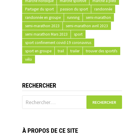
marche nordique
marche sportive
marche à pied
Partager du sport
passion du sport
randonnée
randonnée en groupe
running
semi-marathon
semi-marathon 2023
semi-marathon avril 2023
semi marathon Mars 2023
sport
sport confinement covid-19 coronavirus
sport en groupe
trail
trailer
trouver des sportifs
vélo
RECHERCHER
Rechercher :
À PROPOS DE CE SITE