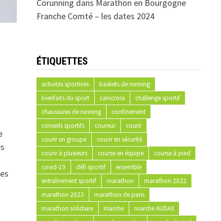
Corunning
dans
Marathon en Bourgogne
Franche Comté – les dates 2024
ÉTIQUETTES
activités sportives
baskets de running
bienfaits du sport
canicross
challenge sportif
chaussures de running
confinement
conseils sportifs
coureur
courir
e
courir en groupe
courir en sécurité
es
courir à plusieurs
course en équipe
course à pied
covid-19
défi sportif
ensemble
nes
entraînement sportif
marathon
marathon 2022
marathon 2023
marathon de paris
marathon solidaire
marche
marche AUDAX