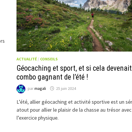
ors
ACTUALITÉ
/
CONSEILS
Géocaching et sport, et si cela devenait
combo gagnant de l’été !
par
magali
25 juin 2024
L’été, allier géocaching et activité sportive est un sé
atout pour allier le plaisir de la chasse au trésor avec
l’exercice physique.