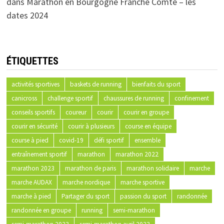
dans
Marathon en Bourgogne Franche Comté – les
dates 2024
ÉTIQUETTES
activités sportives
baskets de running
bienfaits du sport
canicross
challenge sportif
chaussures de running
confinement
conseils sportifs
coureur
courir
courir en groupe
courir en sécurité
courir à plusieurs
course en équipe
course à pied
covid-19
défi sportif
ensemble
entraînement sportif
marathon
marathon 2022
marathon 2023
marathon de paris
marathon solidaire
marche
marche AUDAX
marche nordique
marche sportive
marche à pied
Partager du sport
passion du sport
randonnée
randonnée en groupe
running
semi-marathon