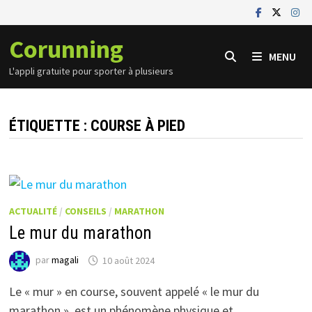
Passer
au
Corunning
contenu
MENU
L'appli gratuite pour sporter à plusieurs
ÉTIQUETTE :
COURSE À PIED
ACTUALITÉ
/
CONSEILS
/
MARATHON
Le mur du marathon
par
magali
10 août 2024
Le « mur » en course, souvent appelé « le mur du
marathon », est un phénomène physique et