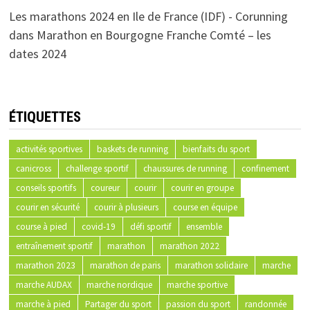
Les marathons 2024 en Ile de France (IDF) - Corunning
dans
Marathon en Bourgogne Franche Comté – les
dates 2024
ÉTIQUETTES
activités sportives
baskets de running
bienfaits du sport
canicross
challenge sportif
chaussures de running
confinement
conseils sportifs
coureur
courir
courir en groupe
courir en sécurité
courir à plusieurs
course en équipe
course à pied
covid-19
défi sportif
ensemble
entraînement sportif
marathon
marathon 2022
marathon 2023
marathon de paris
marathon solidaire
marche
marche AUDAX
marche nordique
marche sportive
marche à pied
Partager du sport
passion du sport
randonnée