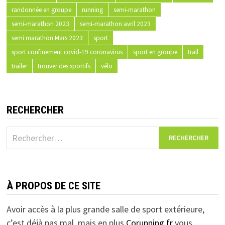
randonnée en groupe
running
semi-marathon
semi-marathon 2023
semi-marathon avril 2023
semi marathon Mars 2023
sport
sport confinement covid-19 coronavirus
sport en groupe
trail
trailer
trouver des sportifs
vélo
RECHERCHER
Rechercher :
À PROPOS DE CE SITE
Avoir accès à la plus grande salle de sport extérieure,
c’est déjà pas mal, mais en plus
Corunning.fr
vous