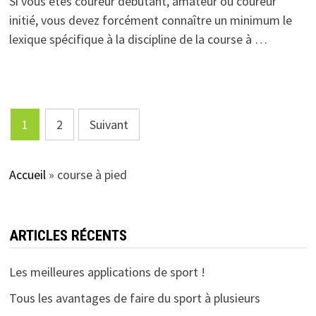
Si vous êtes coureur débutant, amateur ou coureur
initié, vous devez forcément connaître un minimum le
lexique spécifique à la discipline de la course à …
Pagination
1
2
Suivant
des
publications
Accueil
»
course à pied
ARTICLES RÉCENTS
Les meilleures applications de sport !
Tous les avantages de faire du sport à plusieurs