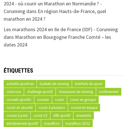
2024 - où courir un Marathon en Normandie ? -
Corunning
dans
En région Hauts-de-France, quel
marathon en 2024 ?
Les marathons 2024 en Ile de France (IDF) - Corunning
dans
Marathon en Bourgogne Franche Comté – les
dates 2024
ÉTIQUETTES
activités sportives
baskets de running
bienfaits du sport
canicross
challenge sportif
chaussures de running
confinement
conseils sportifs
coureur
courir
courir en groupe
courir en sécurité
courir à plusieurs
course en équipe
course à pied
covid-19
défi sportif
ensemble
entraînement sportif
marathon
marathon 2022