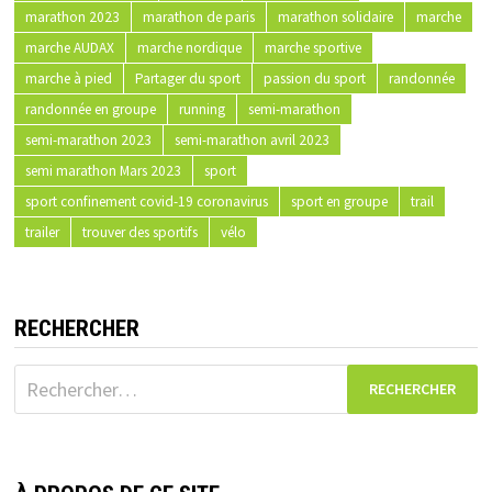
marathon 2023
marathon de paris
marathon solidaire
marche
marche AUDAX
marche nordique
marche sportive
marche à pied
Partager du sport
passion du sport
randonnée
randonnée en groupe
running
semi-marathon
semi-marathon 2023
semi-marathon avril 2023
semi marathon Mars 2023
sport
sport confinement covid-19 coronavirus
sport en groupe
trail
trailer
trouver des sportifs
vélo
RECHERCHER
Rechercher :