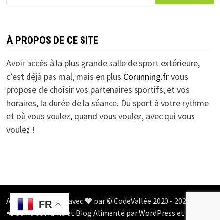
À PROPOS DE CE SITE
Avoir accès à la plus grande salle de sport extérieure,
c’est déjà pas mal, mais en plus
Corunning.fr
vous
propose de choisir vos partenaires sportifs, et vos
horaires, la durée de la séance. Du sport à votre rythme
et où vous voulez, quand vous voulez, avec qui vous
voulez !
Apps développées avec ❤️ par © CodeVallée 2020 - 2025 en 🌳
FR
🚜 Seine et Marne et Blog Alimenté par
WordPress
et
Bam
.