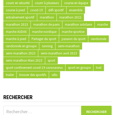
courir en sécurité
courir à plusieurs
course en équipe
course à pied
covid-19
défi sportif
ensemble
entraînement sportif
marathon
marathon 2022
marathon 2023
marathon de paris
marathon solidaire
marche
marche AUDAX
marche nordique
marche sportive
marche à pied
Partager du sport
passion du sport
randonnée
randonnée en groupe
running
semi-marathon
semi-marathon 2023
semi-marathon avril 2023
semi marathon Mars 2023
sport
sport confinement covid-19 coronavirus
sport en groupe
trail
trailer
trouver des sportifs
vélo
RECHERCHER
Rechercher :