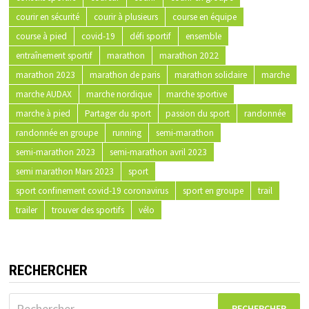
courir en sécurité
courir à plusieurs
course en équipe
course à pied
covid-19
défi sportif
ensemble
entraînement sportif
marathon
marathon 2022
marathon 2023
marathon de paris
marathon solidaire
marche
marche AUDAX
marche nordique
marche sportive
marche à pied
Partager du sport
passion du sport
randonnée
randonnée en groupe
running
semi-marathon
semi-marathon 2023
semi-marathon avril 2023
semi marathon Mars 2023
sport
sport confinement covid-19 coronavirus
sport en groupe
trail
trailer
trouver des sportifs
vélo
RECHERCHER
Rechercher :