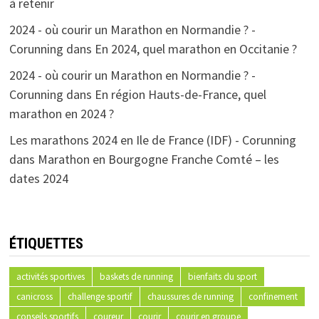
à retenir
2024 - où courir un Marathon en Normandie ? -
Corunning
dans
En 2024, quel marathon en Occitanie ?
2024 - où courir un Marathon en Normandie ? -
Corunning
dans
En région Hauts-de-France, quel
marathon en 2024 ?
Les marathons 2024 en Ile de France (IDF) - Corunning
dans
Marathon en Bourgogne Franche Comté – les
dates 2024
ÉTIQUETTES
activités sportives
baskets de running
bienfaits du sport
canicross
challenge sportif
chaussures de running
confinement
conseils sportifs
coureur
courir
courir en groupe