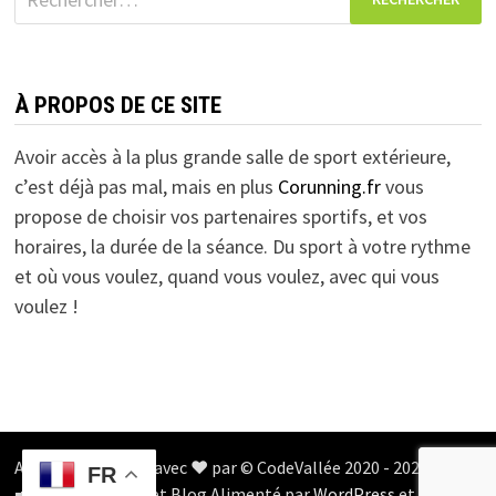
À PROPOS DE CE SITE
Avoir accès à la plus grande salle de sport extérieure,
c’est déjà pas mal, mais en plus
Corunning.fr
vous
propose de choisir vos partenaires sportifs, et vos
horaires, la durée de la séance. Du sport à votre rythme
et où vous voulez, quand vous voulez, avec qui vous
voulez !
Apps développées avec ❤️ par © CodeVallée 2020 - 2025 en 🌳
FR
🚜 Seine et Marne et Blog Alimenté par
WordPress
et
Bam
.