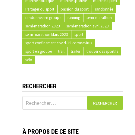
marche nordique
marche sportive
marche à pied
Partager du sport
passion du sport
randonnée
randonnée en groupe
running
semi-marathon
semi-marathon 2023
semi-marathon avril 2023
semi marathon Mars 2023
sport
sport confinement covid-19 coronavirus
sport en groupe
trail
trailer
trouver des sportifs
vélo
RECHERCHER
Rechercher :
À PROPOS DE CE SITE