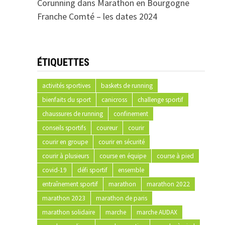
Corunning
dans
Marathon en Bourgogne
Franche Comté – les dates 2024
ÉTIQUETTES
activités sportives
baskets de running
bienfaits du sport
canicross
challenge sportif
chaussures de running
confinement
conseils sportifs
coureur
courir
courir en groupe
courir en sécurité
courir à plusieurs
course en équipe
course à pied
covid-19
défi sportif
ensemble
entraînement sportif
marathon
marathon 2022
marathon 2023
marathon de paris
marathon solidaire
marche
marche AUDAX