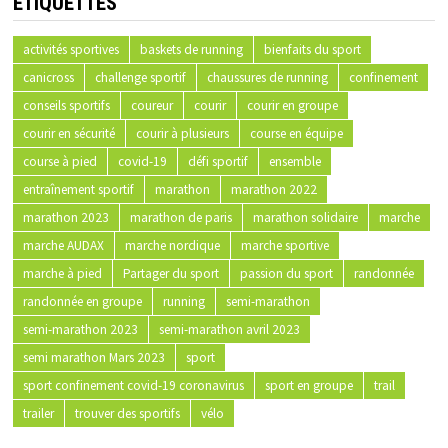
ÉTIQUETTES
activités sportives
baskets de running
bienfaits du sport
canicross
challenge sportif
chaussures de running
confinement
conseils sportifs
coureur
courir
courir en groupe
courir en sécurité
courir à plusieurs
course en équipe
course à pied
covid-19
défi sportif
ensemble
entraînement sportif
marathon
marathon 2022
marathon 2023
marathon de paris
marathon solidaire
marche
marche AUDAX
marche nordique
marche sportive
marche à pied
Partager du sport
passion du sport
randonnée
randonnée en groupe
running
semi-marathon
semi-marathon 2023
semi-marathon avril 2023
semi marathon Mars 2023
sport
sport confinement covid-19 coronavirus
sport en groupe
trail
trailer
trouver des sportifs
vélo