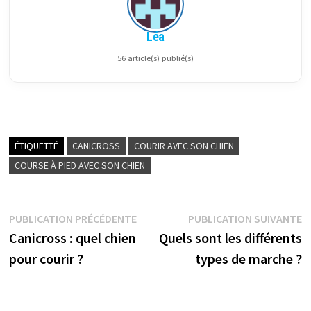
Léa
56 article(s) publié(s)
ÉTIQUETTÉ
CANICROSS
COURIR AVEC SON CHIEN
COURSE À PIED AVEC SON CHIEN
Navigation
Publication
P
PUBLICATION PRÉCÉDENTE
PUBLICATION SUIVANTE
précédente :
su
Canicross : quel chien
Quels sont les différents
de
pour courir ?
types de marche ?
l’article