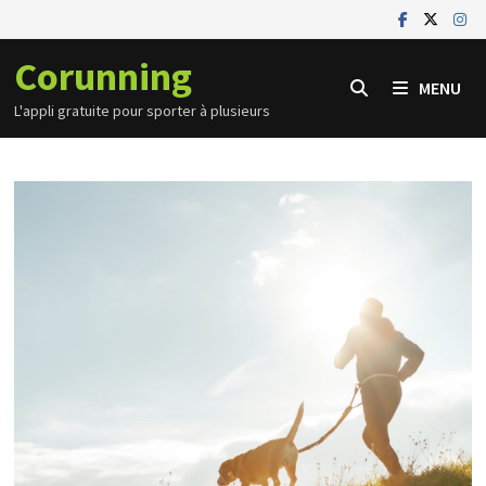
Passer
au
Corunning
contenu
MENU
L'appli gratuite pour sporter à plusieurs