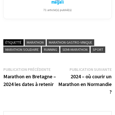
magali
71 article(s) publié(s)
ÉTIQUETTÉ
MARATHON
MARATHON GASTRO-VINIQUE
MARATHON SOLIDAIRE
RUNNING
SEMI-MARATHON
SPORT
Navigation
Publication
P
PUBLICATION PRÉCÉDENTE
PUBLICATION SUIVANTE
précédente :
su
Marathon en Bretagne –
2024 – où courir un
de
2024 les dates à retenir
Marathon en Normandie
l’article
?