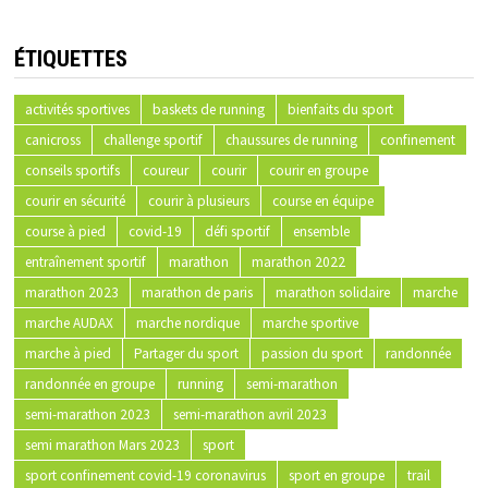
ÉTIQUETTES
activités sportives
baskets de running
bienfaits du sport
canicross
challenge sportif
chaussures de running
confinement
conseils sportifs
coureur
courir
courir en groupe
courir en sécurité
courir à plusieurs
course en équipe
course à pied
covid-19
défi sportif
ensemble
entraînement sportif
marathon
marathon 2022
marathon 2023
marathon de paris
marathon solidaire
marche
marche AUDAX
marche nordique
marche sportive
marche à pied
Partager du sport
passion du sport
randonnée
randonnée en groupe
running
semi-marathon
semi-marathon 2023
semi-marathon avril 2023
semi marathon Mars 2023
sport
sport confinement covid-19 coronavirus
sport en groupe
trail