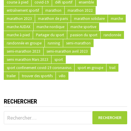
course à pied
covid-19
défi sportif
ensemble
entraînement sportif
marathon
marathon 2022
marathon 2023
marathon de paris
marathon solidaire
marche
marche AUDAX
marche nordique
marche sportive
marche à pied
Partager du sport
passion du sport
randonnée
randonnée en groupe
running
semi-marathon
semi-marathon 2023
semi-marathon avril 2023
semi marathon Mars 2023
sport
sport confinement covid-19 coronavirus
sport en groupe
trail
trailer
trouver des sportifs
vélo
RECHERCHER
Rechercher :