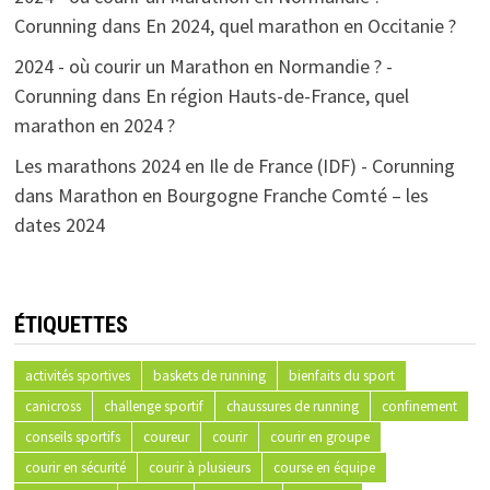
Corunning
dans
En 2024, quel marathon en Occitanie ?
2024 - où courir un Marathon en Normandie ? -
Corunning
dans
En région Hauts-de-France, quel
marathon en 2024 ?
Les marathons 2024 en Ile de France (IDF) - Corunning
dans
Marathon en Bourgogne Franche Comté – les
dates 2024
ÉTIQUETTES
activités sportives
baskets de running
bienfaits du sport
canicross
challenge sportif
chaussures de running
confinement
conseils sportifs
coureur
courir
courir en groupe
courir en sécurité
courir à plusieurs
course en équipe