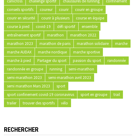
canicross
challenge sportif
chaussures de running
confinement
conseils sportifs
coureur
courir
courir en groupe
courir en sécurité
courir à plusieurs
course en équipe
course à pied
covid-19
défi sportif
ensemble
entraînement sportif
marathon
marathon 2022
marathon 2023
marathon de paris
marathon solidaire
marche
marche AUDAX
marche nordique
marche sportive
marche à pied
Partager du sport
passion du sport
randonnée
randonnée en groupe
running
semi-marathon
semi-marathon 2023
semi-marathon avril 2023
semi marathon Mars 2023
sport
sport confinement covid-19 coronavirus
sport en groupe
trail
trailer
trouver des sportifs
vélo
RECHERCHER