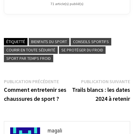
71 article(s) publié(s)
ÉTIQUETTÉ
BIENFAITS DU SPORT
CONSEILS SPORTIFS
COURIR EN TOUTE SÉDURITÉ
SE PROTÉGER DU FROID
SPORT PAR TEMPS FROID
Navigation
Publication
P
PUBLICATION PRÉCÉDENTE
PUBLICATION SUIVANTE
précédente :
su
Comment entretenir ses
Trails blancs : les dates
de
chaussures de sport ?
2024 à retenir
l’article
magali