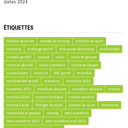
dates 2024
ÉTIQUETTES
activités sportives
baskets de running
bienfaits du sport
canicross
challenge sportif
chaussures de running
confinement
conseils sportifs
coureur
courir
courir en groupe
courir en sécurité
courir à plusieurs
course en équipe
course à pied
covid-19
défi sportif
ensemble
entraînement sportif
marathon
marathon 2022
marathon 2023
marathon de paris
marathon solidaire
marche
marche AUDAX
marche nordique
marche sportive
marche à pied
Partager du sport
passion du sport
randonnée
randonnée en groupe
running
semi-marathon
semi-marathon 2023
semi-marathon avril 2023