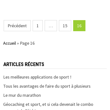
Pagination
Précédent
1
…
15
16
des
publications
Accueil
»
Page 16
ARTICLES RÉCENTS
Les meilleures applications de sport !
Tous les avantages de faire du sport à plusieurs
Le mur du marathon
Géocaching et sport, et si cela devenait le combo