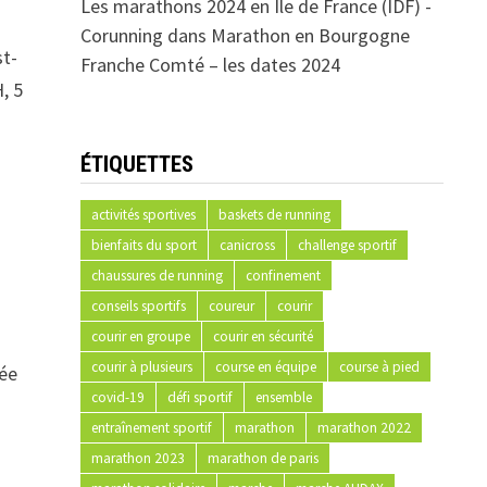
Les marathons 2024 en Ile de France (IDF) -
Corunning
dans
Marathon en Bourgogne
st-
Franche Comté – les dates 2024
, 5
ÉTIQUETTES
activités sportives
baskets de running
bienfaits du sport
canicross
challenge sportif
chaussures de running
confinement
conseils sportifs
coureur
courir
courir en groupe
courir en sécurité
courir à plusieurs
course en équipe
course à pied
bée
covid-19
défi sportif
ensemble
entraînement sportif
marathon
marathon 2022
marathon 2023
marathon de paris