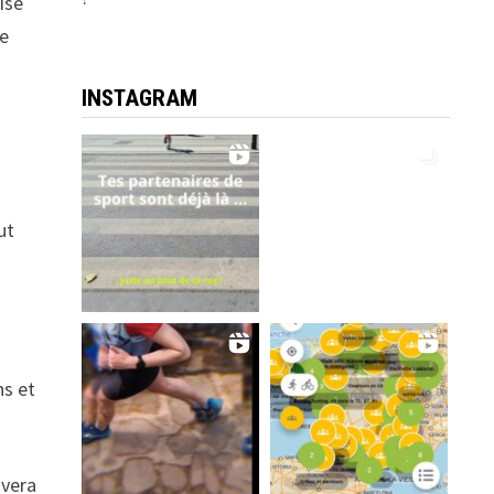
ise
re
à
INSTAGRAM
ut
ns et
 vera