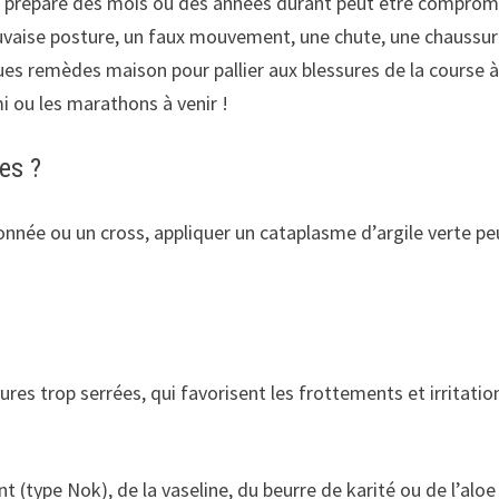
ge préparé des mois ou des années durant peut être comprom
uvaise posture, un faux mouvement, une chute, une chaussu
lques remèdes maison pour pallier aux blessures de la course 
mi ou les marathons à venir !
es ?
nnée ou un cross, appliquer un cataplasme d’argile verte pe
es trop serrées, qui favorisent les frottements et irritatio
(type Nok), de la vaseline, du beurre de karité ou de l’aloe