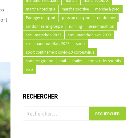
marathon solidaire
marche
marche AUDAX
marche nordique
marche sportive
marche à pied
tez
Partager du sport
passion du sport
randonnée
port
randonnée en groupe
running
semi-marathon
semi-marathon 2023
semi-marathon avril 2023
semi marathon Mars 2023
sport
sport confinement covid-19 coronavirus
sport en groupe
trail
trailer
trouver des sportifs
vélo
RECHERCHER
Rechercher :