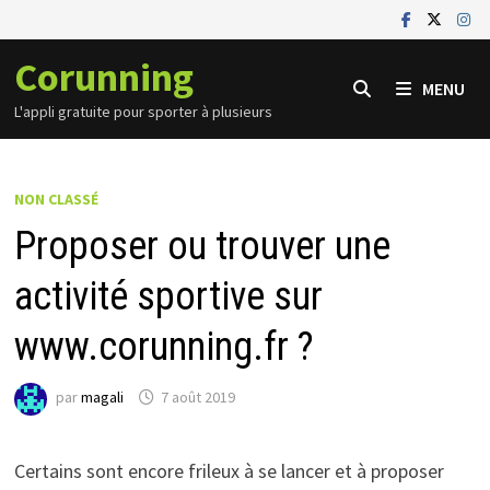
Passer
au
Corunning
contenu
MENU
L'appli gratuite pour sporter à plusieurs
NON CLASSÉ
Proposer ou trouver une
activité sportive sur
www.corunning.fr ?
par
magali
7 août 2019
Certains sont encore frileux à se lancer et à proposer