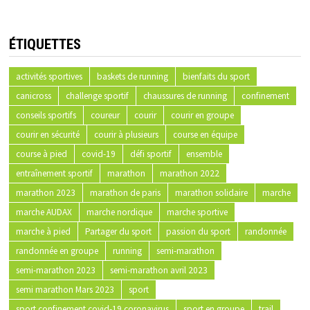
ÉTIQUETTES
activités sportives
baskets de running
bienfaits du sport
canicross
challenge sportif
chaussures de running
confinement
conseils sportifs
coureur
courir
courir en groupe
courir en sécurité
courir à plusieurs
course en équipe
course à pied
covid-19
défi sportif
ensemble
entraînement sportif
marathon
marathon 2022
marathon 2023
marathon de paris
marathon solidaire
marche
marche AUDAX
marche nordique
marche sportive
marche à pied
Partager du sport
passion du sport
randonnée
randonnée en groupe
running
semi-marathon
semi-marathon 2023
semi-marathon avril 2023
semi marathon Mars 2023
sport
sport confinement covid-19 coronavirus
sport en groupe
trail