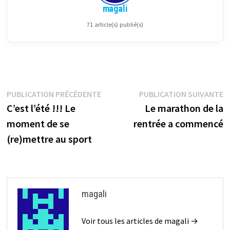
magali
71 article(s) publié(s)
Navigation
Publication
P
PUBLICATION PRÉCÉDENTE
PUBLICATION SUIVANTE
précédente :
su
C’est l’été !!! Le
Le marathon de la
de
moment de se
rentrée a commencé
l’article
(re)mettre au sport
magali
Voir tous les articles de magali →